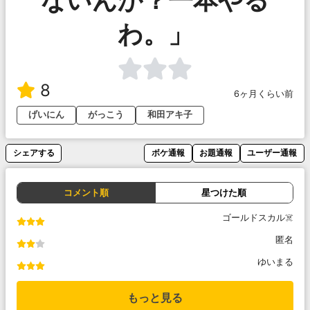
わ。」
8
6ヶ月くらい前
げいにん
がっこう
和田アキ子
シェアする
ボケ通報
お題通報
ユーザー通報
コメント順
星つけた順
ゴールドスカル☠️
匿名
ゆいまる
もっと見る