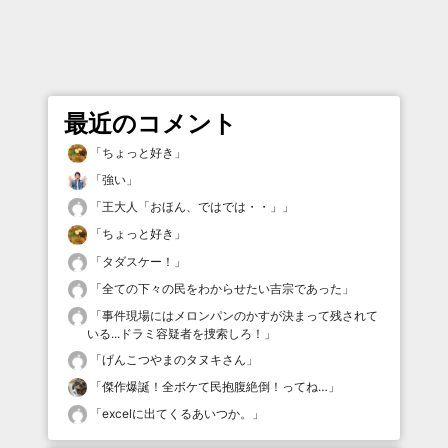
最近のコメント
「
ちょっと好き
」
「
強い
」
「
王大人「おほん、ではでは・・」
」
「
ちょっと好き
」
「
タダスケー！
」
「
全ての下々の民をわからせたい吉宗であった
」
「
事件現場にはメロンパンのかすが決まって残されて
いる...ドラミ容疑者を捜索しろ！
」
「
げんこつやまのタヌキさん
」
「
傑作爆誕！全ボケて民抱腹絶倒！ってね…
」
「
excelに出てくるあいつか。
」