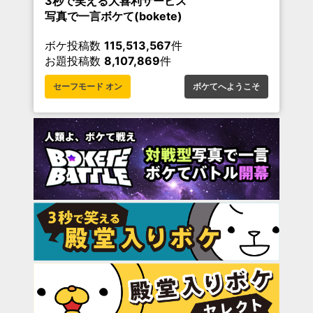
3秒で笑える大喜利サービス
写真で一言ボケて(bokete)
ボケ投稿数
115,513,567
件
お題投稿数
8,107,869
件
セーフモード オン
ボケてへようこそ