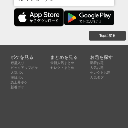
Topに戻る
ボケを見る
まとめを見る
お題を探す
殿堂入り
最新人気まとめ
新着お題
ピックアップボケ
セレクトまとめ
人気お題
人気ボケ
セレクトお題
注目ボケ
人気タグ
急上昇ボケ
新着ボケ
セレクト
タグ
ご利用について
ボケてについて
使い方
利用規約