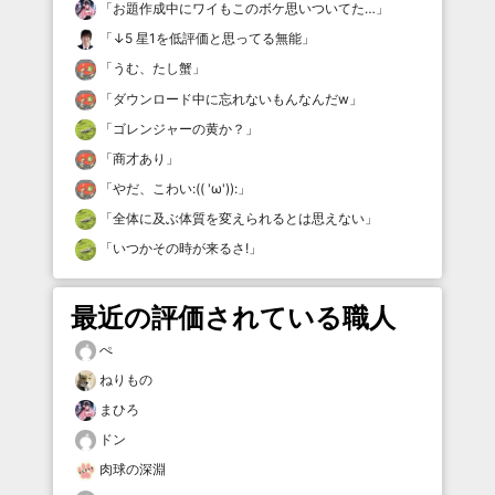
「
お題作成中にワイもこのボケ思いついてた…
」
「
↓5 星1を低評価と思ってる無能
」
「
うむ、たし蟹
」
「
ダウンロード中に忘れないもんなんだw
」
「
ゴレンジャーの黄か？
」
「
商才あり
」
「
やだ、こわい:(( 'ω')):
」
「
全体に及ぶ体質を変えられるとは思えない
」
「
いつかその時が来るさ!
」
最近の評価されている職人
ぺ
ねりもの
まひろ
ドン
肉球の深淵