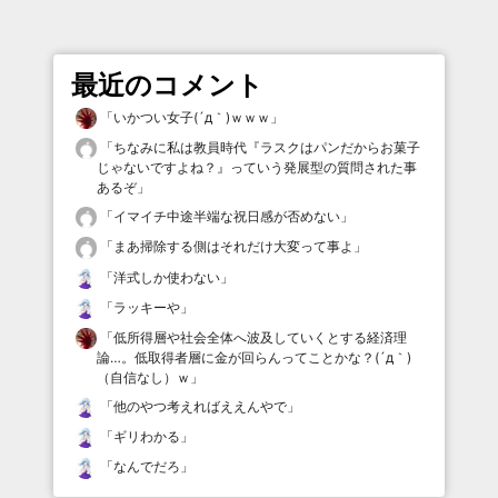
最近のコメント
「
いかつい女子(´д｀)ｗｗｗ
」
「
ちなみに私は教員時代『ラスクはパンだからお菓子
じゃないですよね？』っていう発展型の質問された事
あるぞ
」
「
イマイチ中途半端な祝日感が否めない
」
「
まあ掃除する側はそれだけ大変って事よ
」
「
洋式しか使わない
」
「
ラッキーや
」
「
低所得層や社会全体へ波及していくとする経済理
論…。低取得者層に金が回らんってことかな？(´д｀)
（自信なし）ｗ
」
「
他のやつ考えればええんやで
」
「
ギリわかる
」
「
なんでだろ
」