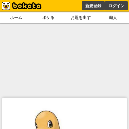
新規登録
ログイン
ホーム
ボケる
お題を出す
職人