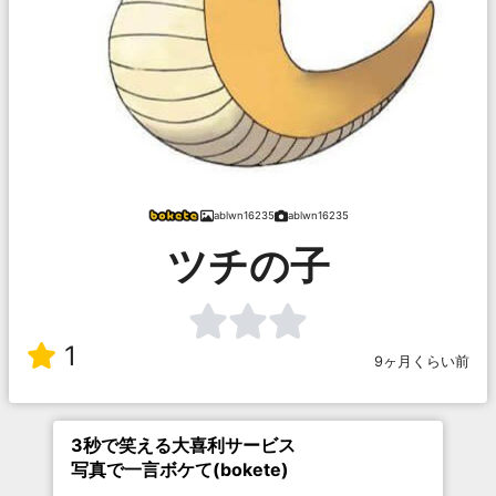
ablwn16235
ablwn16235
ツチの子
1
9ヶ月くらい前
3秒で笑える大喜利サービス
写真で一言ボケて(bokete)