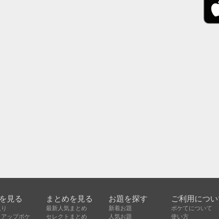
を見る
まとめを見る
お題を探す
ご利用につい
入り
最新人気まとめ
新着お題
ボケてについて
クアップボケ
セレクトまとめ
人気お題
使い方