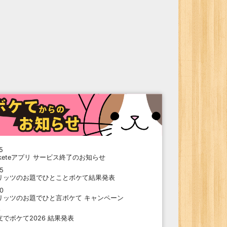
5
oketeアプリ サービス終了のお知らせ
15
リッツのお題でひとことボケて結果発表
10
リッツのお題でひと言ボケて キャンペーン
9
支でボケて2026 結果発表