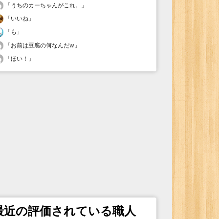
「
うちのカーちゃんがこれ。
」
「
いいね
」
「
も
」
「
お前は豆腐の何なんだw
」
「
ほい！
」
最近の評価されている職人