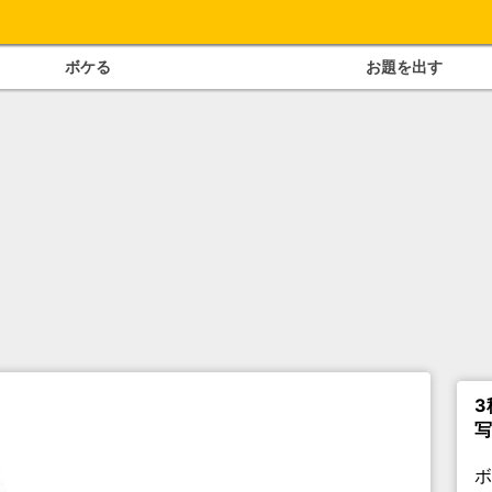
ボケる
お題を出す
3
写