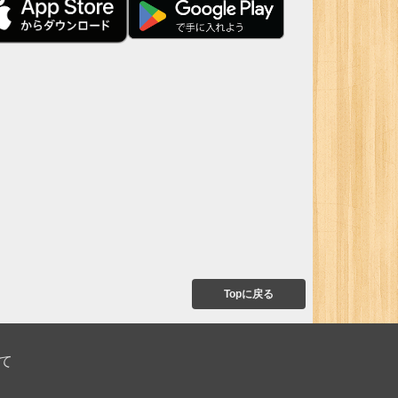
Topに戻る
て