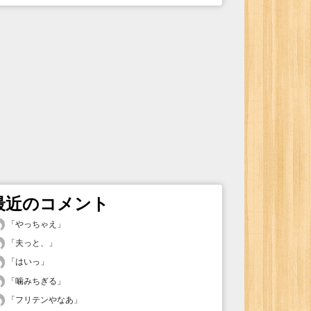
最近のコメント
「
やっちゃえ
」
「
夫っと、
」
「
はいっ
」
「
噛みちぎる
」
「
フリテンやなあ
」