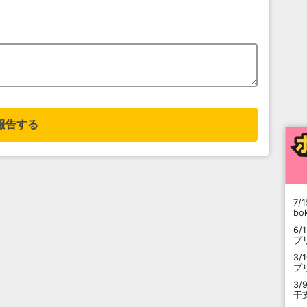
報告する
7/1
b
6/
プ
3/
プ
3/
干