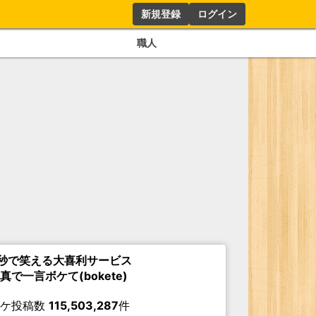
新規登録
ログイン
職人
秒で笑える大喜利サービス
真で一言ボケて(bokete)
ボケ投稿数
115,503,287
件