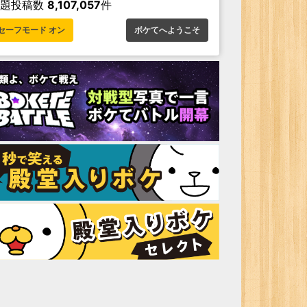
お題投稿数
8,107,057
件
セーフモード オン
ボケてへようこそ