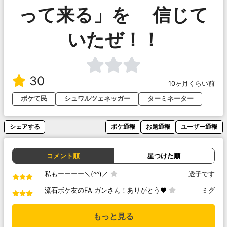
って来る」を 信じて
いたぜ！！
30
10ヶ月くらい前
ボケて民
シュワルツェネッガー
ターミネーター
シェアする
ボケ通報
お題通報
ユーザー通報
コメント順
星つけた順
私もーーーー＼(^^)／
透子です
流石ボケ友のFA ガンさん！ありがとう♥️
ミグ
もっと見る