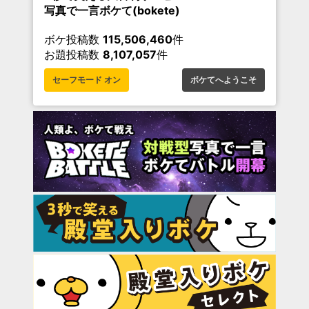
写真で一言ボケて(bokete)
ボケ投稿数
115,506,460
件
お題投稿数
8,107,057
件
セーフモード オン
ボケてへようこそ