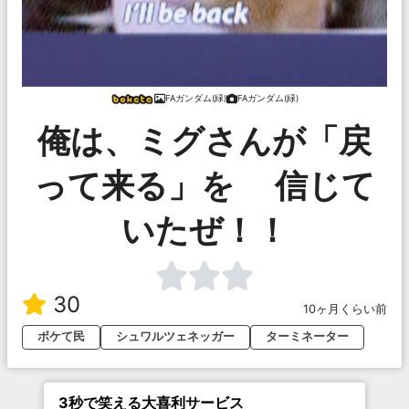
FAガンダム(緑)
FAガンダム(緑)
俺は、ミグさんが「戻
って来る」を 信じて
いたぜ！！
30
10ヶ月くらい前
ボケて民
シュワルツェネッガー
ターミネーター
3秒で笑える大喜利サービス