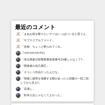
最近のコメント
「
まあお前を殴りたいヤツはいっぱいいると思うよ
」
「
サブスクアルファード
」
「
忠相、ちょっと斬られてくれ
」
「
ﾝｷﾁ!ﾝｷﾁ!ﾝｷﾁ!ﾝｷﾁ!
」
「
埼玉県春日部警察署留置番号24番じゃなくて?
」
「
関係者の自己満乙
」
「
そういう作品だったんだな
」
「
弱者に謝罪を強要する暇があったら切腹の一回二回
してから言え!!
」
「
店潰し
」
「
松本人志じゃなくてよかった
」