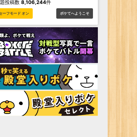
お題投稿数
8,106,244
件
セーフモード オン
ボケてへようこそ