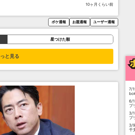
10ヶ月くらい前
ボケ通報
お題通報
ユーザー通報
星つけた順
っと見る
7/1
b
6/
プ
3/
プ
3/
干