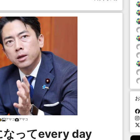
お
アヤコ
アヤコ
ってevery day