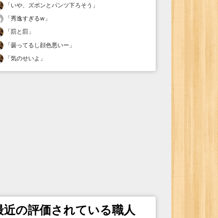
「
いや、ズボンとパンツ下ろそう
」
「
秀逸すぎるw
」
「
罰と罰
」
「
曇ってるし顔色悪いー
」
「
気のせいよ
」
最近の評価されている職人