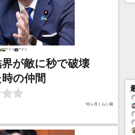
アヤコ
アヤコ
結界が敵に秒で破壊
た時の仲間
10ヶ月くらい前