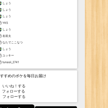
しょう
しょう
しょう
YK5
しょう
名前太
なたでここなつ
しょう
ユッキー
tunasii_2741
すすめのボケを毎日お届け
いいね！する
フォローする
フォローする