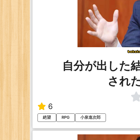
自分が出した
され
6
絶望
RPG
小泉進次郎