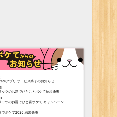
5
oketeアプリ サービス終了のお知らせ
15
リッツのお題でひとことボケて結果発表
10
リッツのお題でひと言ボケて キャンペーン
9
支でボケて2026 結果発表