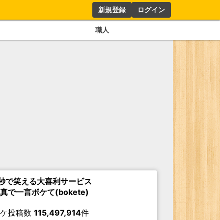
新規登録
ログイン
職人
秒で笑える大喜利サービス
真で一言ボケて(bokete)
ボケ投稿数
115,497,914
件