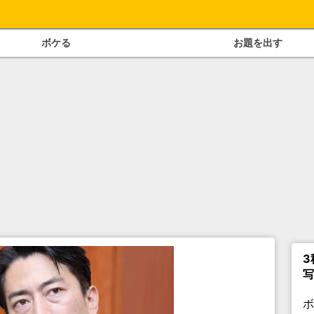
ボケる
お題を出す
3
写