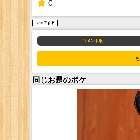
0
シェアする
コメント順
も
同じお題のボケ