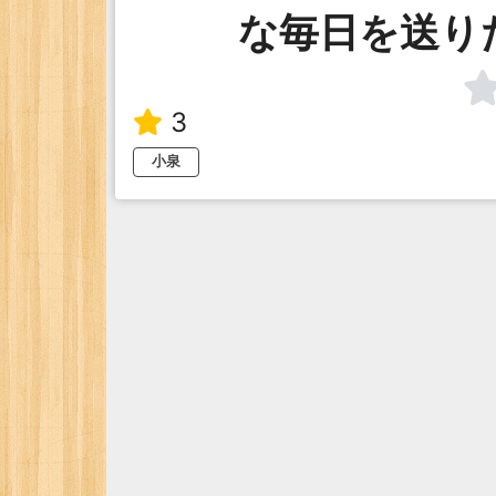
な毎日を送り
3
小泉