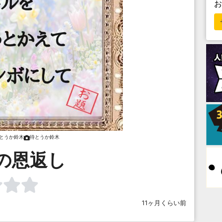
とうか鈴木
待とうか鈴木
の恩返し
11ヶ月くらい前