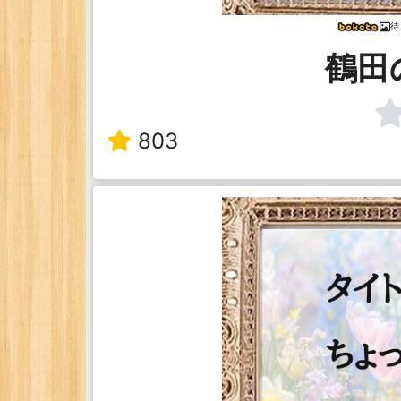
待
鶴田
803