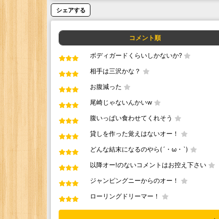
シェアする
コメント順
ボディガードくらいしかないか?
相手は三沢かな？
お腹減った
尾崎じゃないんかいw
腹いっぱい食わせてくれそう
貸しを作った覚えはないオー！
どんな結末になるのやら(´・ω・`)
以降オー!のないコメントはお控え下さい
ジャンピングニーからのオー！
ローリングドリーマー！