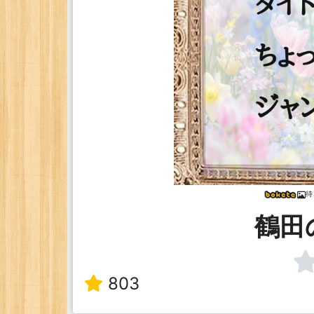
待
鶴田
803