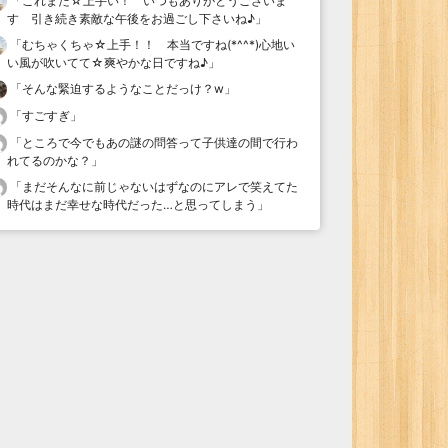
「
これまた☆上手い！ いつもありがとうございま
す 引き続き素敵な午後をお過ごし下さいね♪
」
「
むちゃくちゃ☆上手！！ 本当ですね(*^^*)心地い
い風が吹いてて☆爽やかな日ですね♪
」
「
そんな緊迫するようなことだっけ？w
」
「
すごすぎ
」
「
ところで今でもあの謎の問答って子供達の間で行わ
れてるのかな？
」
「
まだそんなに前じゃないはずなのにアレで笑えてた
時代はまだ幸せな時代だった…と思ってしまう
」