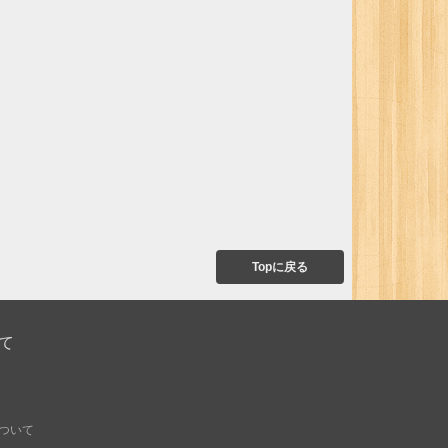
Topに戻る
て
ついて