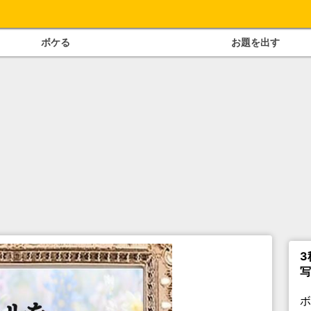
ボケる
お題を出す
3
写