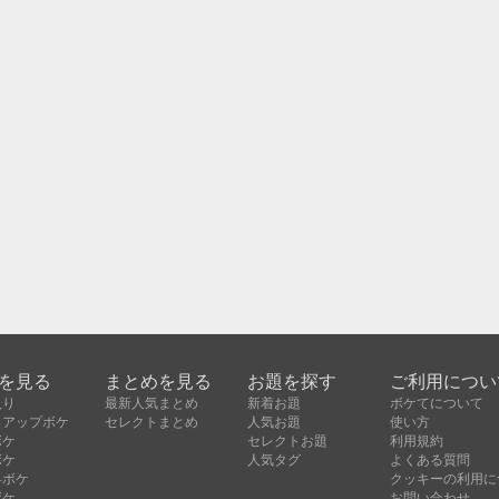
を見る
まとめを見る
お題を探す
ご利用につい
入り
最新人気まとめ
新着お題
ボケてについて
クアップボケ
セレクトまとめ
人気お題
使い方
ボケ
セレクトお題
利用規約
ボケ
人気タグ
よくある質問
昇ボケ
クッキーの利用に
ボケ
お問い合わせ