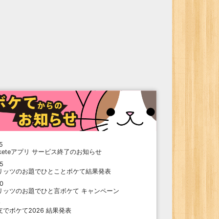
5
oketeアプリ サービス終了のお知らせ
15
リッツのお題でひとことボケて結果発表
10
リッツのお題でひと言ボケて キャンペーン
9
支でボケて2026 結果発表