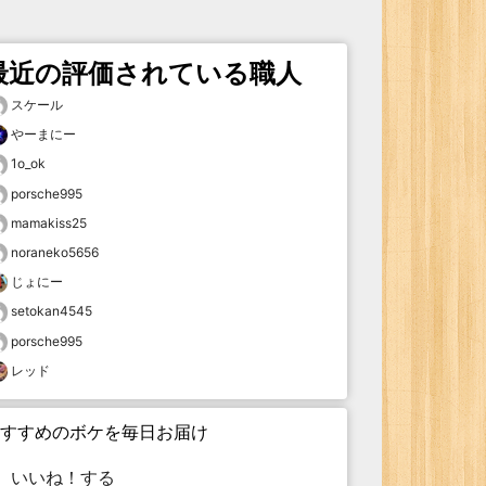
最近の評価されている職人
スケール
やーまにー
1o_ok
porsche995
mamakiss25
noraneko5656
じょにー
setokan4545
porsche995
レッド
すすめのボケを毎日お届け
いいね！する