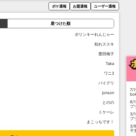
ボケ通報
お題通報
ユーザー通報
星つけた順
ポリンキーれんじゃー
枯れススキ
豊田梅子
Taka
ワニ3
バイグリ
7/1
jonson
b
6/
とのの
プ
ミケーレ
3/
プ
まこっちです！
3/
干