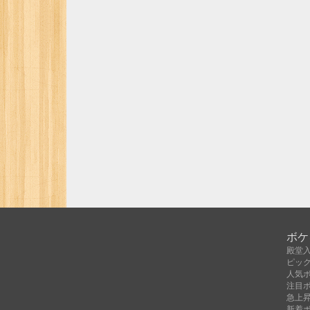
ボケ
殿堂
ピッ
人気
注目
急上
新着