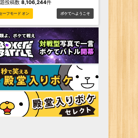
お題投稿数
8,106,244
件
セーフモード オン
ボケてへようこそ