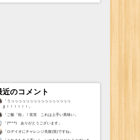
最近のコメント
「
うっっっっっっっっっっっっっっっっ
ま！！！！！！
」
「
ご飯「粒」！笑笑 これは上手い美味い
」
「
(*^^*) ありがとうございます
」
「
ロデイオにチャレンジ失敗(笑)ですね
」