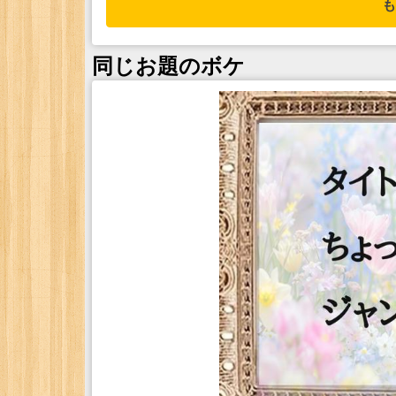
も
同じお題のボケ