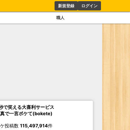
新規登録
ログイン
職人
秒で笑える大喜利サービス
真で一言ボケて(bokete)
ボケ投稿数
115,497,914
件