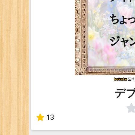
待
デ
13