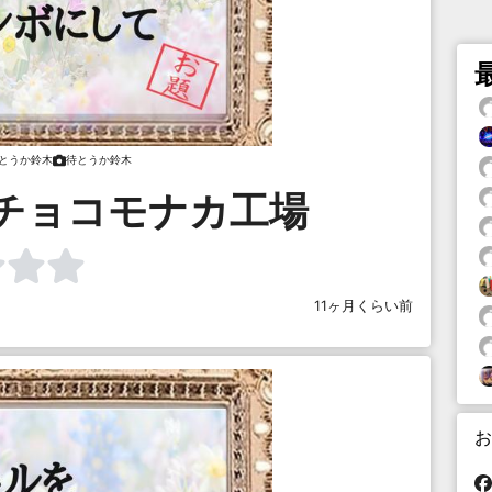
とうか鈴木
待とうか鈴木
チョコモナカ工場
11ヶ月くらい前
お