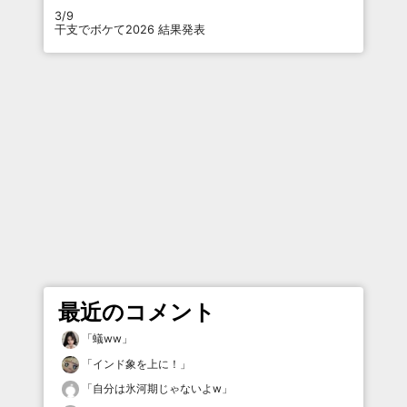
3/9
干支でボケて2026 結果発表
最近のコメント
「
蟻ww
」
「
インド象を上に！
」
「
自分は氷河期じゃないよw
」