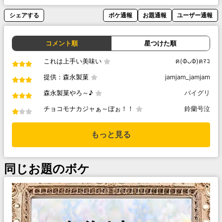
シェアする
ボケ通報
お題通報
ユーザー通報
コメント順
星つけた順
これは上手い美味い
ฅ(ФᴗФ)ฅﾏｺ
提供：森永製菓
jamjam_jamjam
森永製菓やろ～♪
バイグリ
チョコモナカジャぁ～ぼぉ！！
鈴蘭号泣
もっと見る
同じお題のボケ