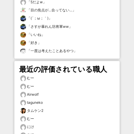
「
5だよw
」
「
目の焦点が…合ってない…
」
「
(´；ω；｀)
」
「
さすが暴れん坊将軍ww
」
「
いいね
」
「
好き
」
「
一度は考えたことあるやつ
」
最近の評価されている職人
むー
むー
Airwolf
taguneko
タムケン2
むー
にけ