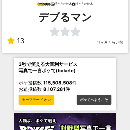
待とうか鈴木
待とうか鈴木
デブるマン
13
11ヶ月くらい前
3秒で笑える大喜利サービス
写真で一言ボケて(bokete)
ボケ投稿数
115,508,508
件
お題投稿数
8,107,281
件
セーフモード オン
ボケてへようこそ