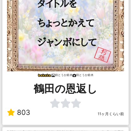
待とうか鈴木
待とうか鈴木
鶴田の恩返し
803
11ヶ月くらい前