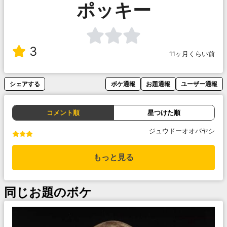
ポッキー
3
11ヶ月くらい前
シェアする
ボケ通報
お題通報
ユーザー通報
コメント順
星つけた順
ジュウドーオオバヤシ
もっと見る
同じお題のボケ