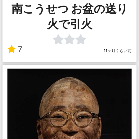
南こうせつ お盆の送り
火で引火
7
11ヶ月くらい前