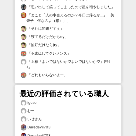
「
思い出して笑ってしまったので星を増やしました
」
「
まこと「人の事言えるのか？今日は帰るか…」 美
奈子「何なのよ（怒）」
」
「
それは問題どすぇ
」
「
寝てるだけだから(ry
」
「
恰好だけなら(ry
」
「
↓成仏してクレメンス
」
「
上様「よいではないか♡よいではないか♡」(ｻｸｻ
ｸ
」
「
どれもいらないよー
」
最近の評価されている職人
iguso
むー
いせきん
Daredevil703
Daredevil703