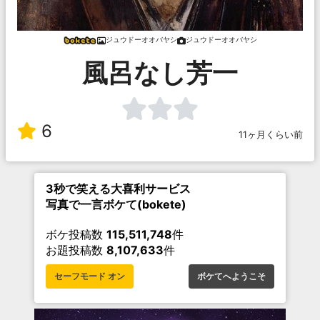
ジュウドーオオバヤシ
ジュウドーオオバヤシ
風呂なし芳一
6
11ヶ月くらい前
3秒で笑える大喜利サービス
写真で一言ボケて(bokete)
ボケ投稿数
115,511,748
件
お題投稿数
8,107,633
件
セーフモード オン
ボケてへようこそ