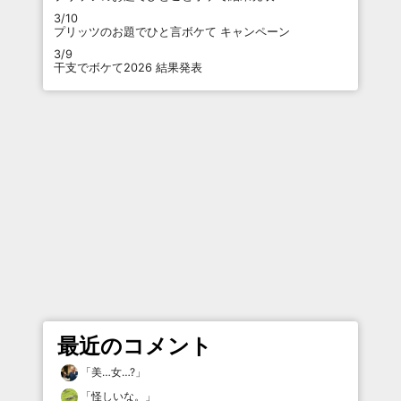
3/10
プリッツのお題でひと言ボケて キャンペーン
3/9
干支でボケて2026 結果発表
最近のコメント
「
美…女…?
」
「
怪しいな。
」