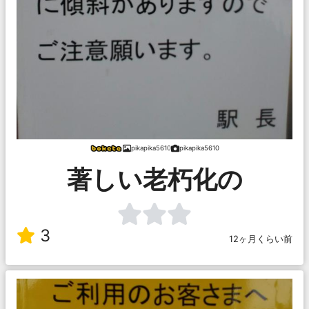
pikapika5610
pikapika5610
著しい老朽化の
3
12ヶ月くらい前