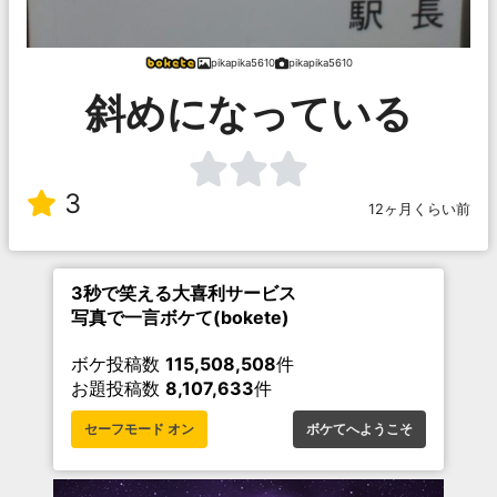
pikapika5610
pikapika5610
斜めになっている
3
12ヶ月くらい前
3秒で笑える大喜利サービス
写真で一言ボケて(bokete)
ボケ投稿数
115,508,508
件
お題投稿数
8,107,633
件
セーフモード オン
ボケてへようこそ