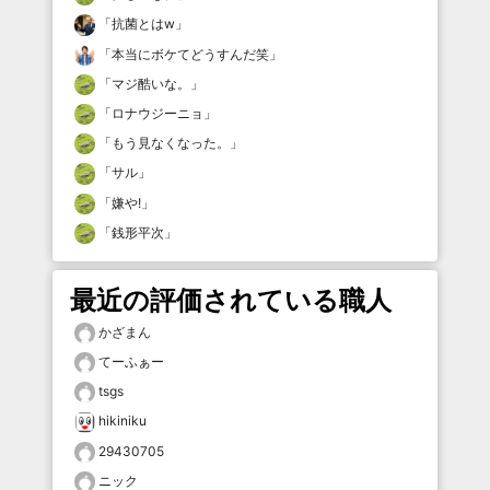
「
抗菌とはw
」
「
本当にボケてどうすんだ笑
」
「
マジ酷いな。
」
「
ロナウジーニョ
」
「
もう見なくなった。
」
「
サル
」
「
嫌や!
」
「
銭形平次
」
最近の評価されている職人
かざまん
てーふぁー
tsgs
hikiniku
29430705
ニック