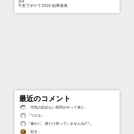
3/9
干支でボケて2026 結果発表
最近のコメント
「
空気の読めない四羽がやって来た
」
「
ワロタ
」
「
確かに、彼だけ持っていませんね(^^;
」
「
好き
」