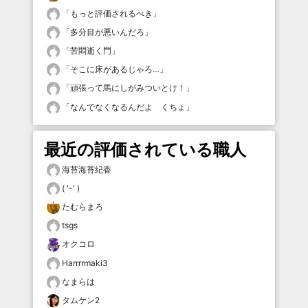
「
もっと評価されるべき
」
「
多分目が悪いんだろ
」
「
苦悶逝く門
」
「
そこに床があるじゃろ…
」
「
頑張って馬にしがみついとけ！
」
「
なんでなくなるんだよ くちょ
」
最近の評価されている職人
海苔海苔紀香
( '-' )
たむらまろ
tsgs
オクコロ
Harrrrmaki3
なまらは
タムケン2