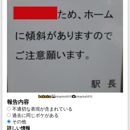
pikapika5610
pikapika5610
報告内容
不適切な表現が含まれている
過去に同じボケがある
その他
詳しい情報