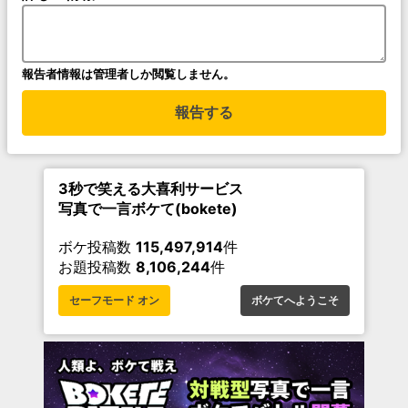
報告者情報は管理者しか閲覧しません。
報告する
3秒で笑える大喜利サービス
写真で一言ボケて(bokete)
ボケ投稿数
115,497,914
件
お題投稿数
8,106,244
件
セーフモード オン
ボケてへようこそ