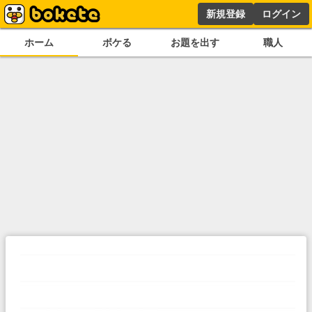
新規登録
ログイン
ホーム
ボケる
お題を出す
職人