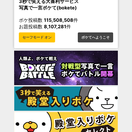
3秒で笑える大喜利サービス
写真で一言ボケて(bokete)
ボケ投稿数
115,508,508
件
お題投稿数
8,107,281
件
セーフモード オン
ボケてへようこそ