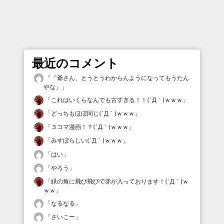
最近のコメント
「
「爺さん、とうとうわからんようになってもうたん
やな」
」
「
これはいくらなんでも古すぎる！！(´Д｀)ｗｗｗ
」
「
どっちもほぼ同じ(´Д｀)ｗｗｗ
」
「
３コマ漫画！？(´Д｀)ｗｗｗ
」
「
みすぼらしい(´Д｀)ｗｗｗ
」
「
はい
」
「
やろう
」
「
緑の角に飛び飛びで赤が入っております！(´Д｀)ｗ
ｗｗ
」
「
なるなる
」
「
さいこー
」