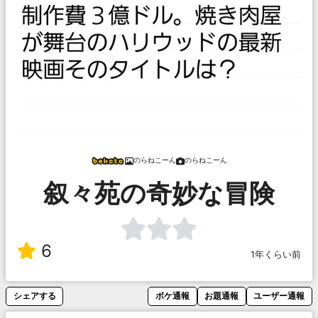
のらねこーん
のらねこーん
叙々苑の奇妙な冒険
6
1年くらい前
シェアする
ボケ通報
お題通報
ユーザー通報