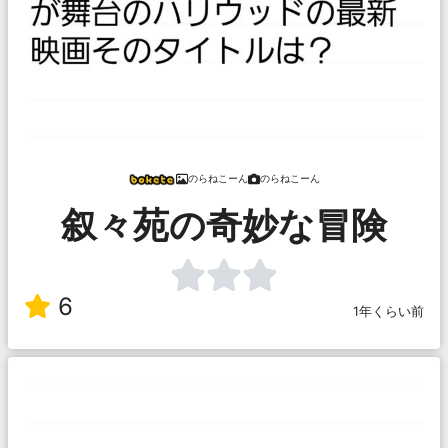
のらねこーん
のらねこーん
叙々苑の奇妙な冒険
6
1年くらい前