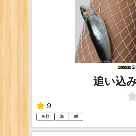
追い込
9
魚類
漁
網