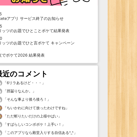
5
oketeアプリ サービス終了のお知らせ
15
リッツのお題でひとことボケて結果発表
10
リッツのお題でひと言ボケて キャンペーン
9
支でボケて2026 結果発表
最近のコメント
「
6リラあるけど・・・
」
「
脛齧りなんか。
」
「
そんな事より後ろ後ろ！
」
「
ちいかわに向けて放ったわけですね
」
「
ただ斬りたいだけの上様やばい
」
「
すばらしいコンボボケ！上手い！
」
「
このアプリなら殿堂入りする自信ある^_^
」