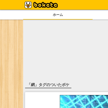
ホーム
「
網
」タグのついたボケ