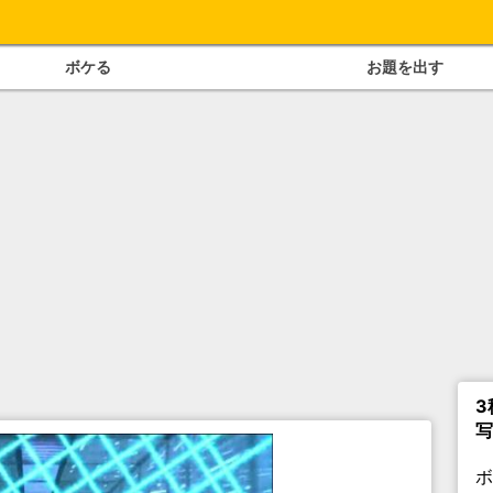
ボケる
お題を出す
3
写