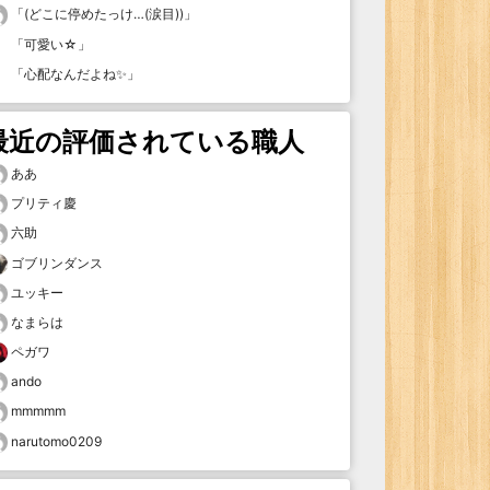
「
(どこに停めたっけ…(涙目))
」
「
可愛い☆
」
「
心配なんだよね✨
」
最近の評価されている職人
ああ
プリティ慶
六助
ゴブリンダンス
ユッキー
なまらは
ペガワ
ando
mmmmm
narutomo0209