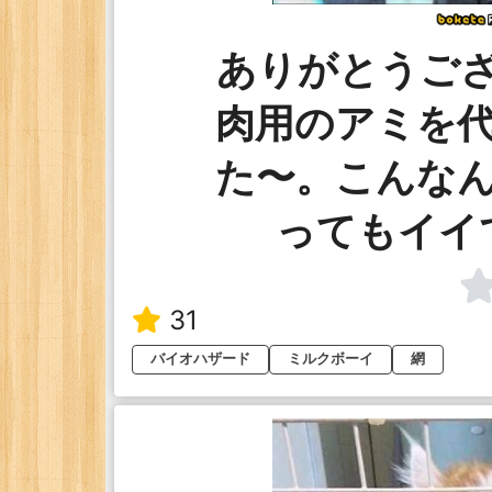
ありがとうご
肉用のアミを
た〜。こんな
ってもイイ
31
バイオハザード
ミルクボーイ
網