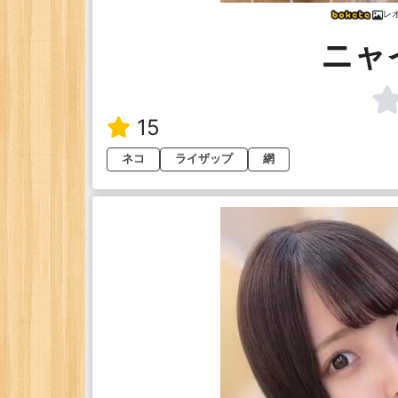
レ
ニャ
15
ネコ
ライザップ
網