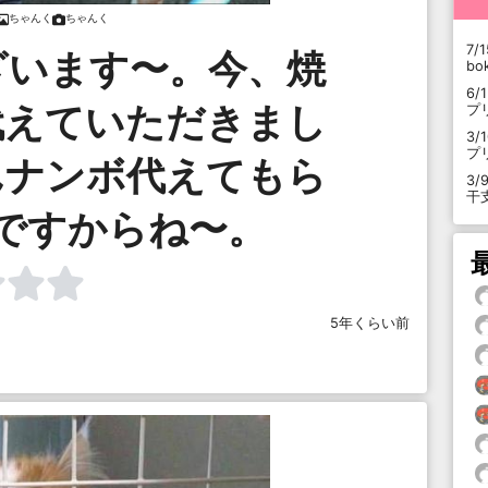
ちゃんく
ちゃんく
7/1
ざいます〜。今、焼
b
6/
代えていただきまし
プ
3/
プ
んナンボ代えてもら
3/
干
ですからね〜。
5年くらい前