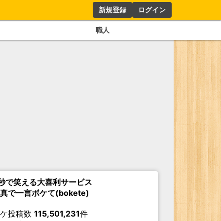
新規登録
ログイン
職人
秒で笑える大喜利サービス
真で一言ボケて(bokete)
ボケ投稿数
115,501,231
件