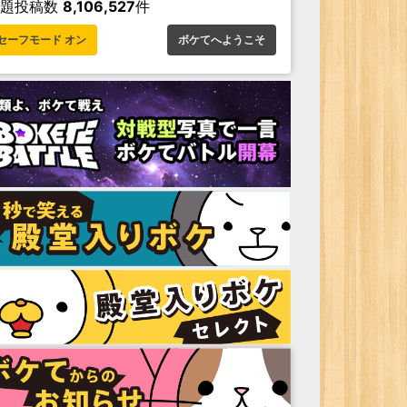
お題投稿数
8,106,527
件
セーフモード オン
ボケてへようこそ