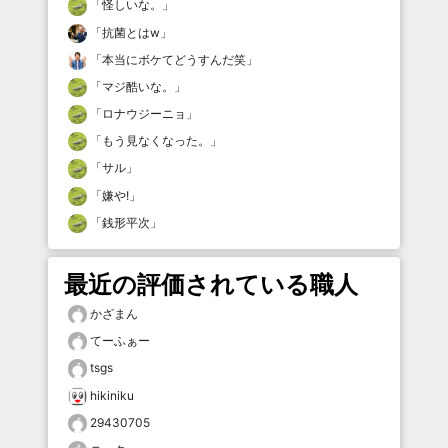
「
怪しいな。
」
「
抗菌とはw
」
「
本当にボケてどうすんだ笑
」
「
マジ酷いな。
」
「
ロナウジーニョ
」
「
もう見なくなった。
」
「
サル
」
「
嫌や!
」
「
銭形平次
」
最近の評価されている職人
かざまん
てーふぁー
tsgs
hikiniku
29430705