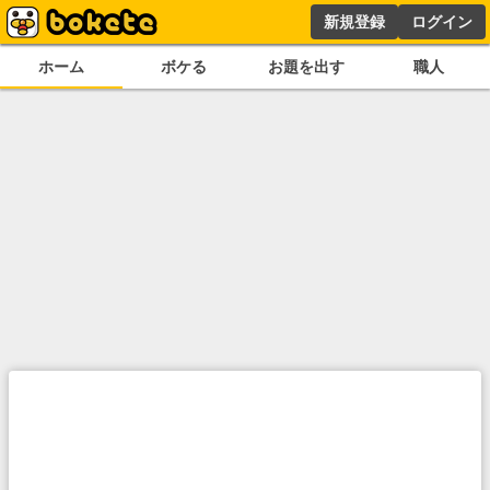
新規登録
ログイン
ホーム
ボケる
お題を出す
職人