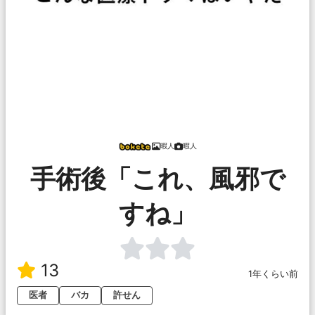
暇人
暇人
手術後「これ、風邪で
すね」
13
1年くらい前
医者
バカ
許せん