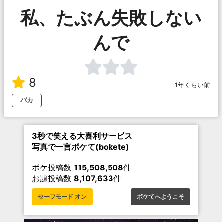
私、たぶん失敗しない
んで
8
1年くらい前
バカ
3秒で笑える大喜利サービス
写真で一言ボケて(bokete)
ボケ投稿数
115,508,508
件
お題投稿数
8,107,633
件
セーフモード オン
ボケてへようこそ