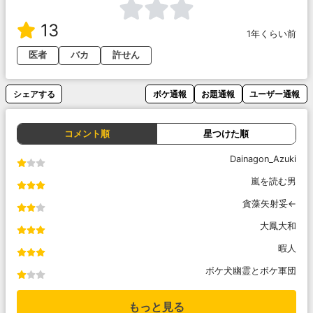
13
1年くらい前
医者
バカ
許せん
シェアする
ボケ通報
お題通報
ユーザー通報
コメント順
星つけた順
Dainagon_Azuki
嵐を読む男
貪藻矢射妥←
大鳳大和
暇人
ボケ犬幽霊とボケ軍団
もっと見る