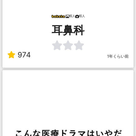
暇人
暇人
耳鼻科
974
1年くらい前