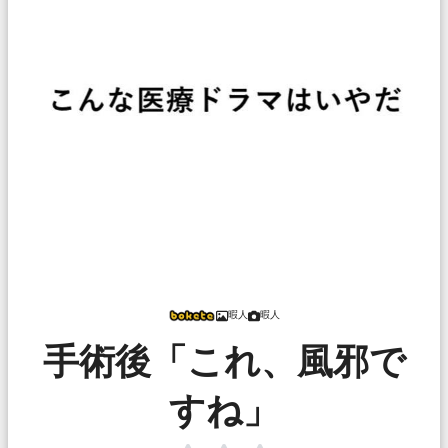
暇人
暇人
手術後「これ、風邪で
すね」