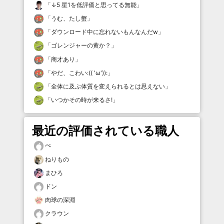
「
↓5 星1を低評価と思ってる無能
」
「
うむ、たし蟹
」
「
ダウンロード中に忘れないもんなんだw
」
「
ゴレンジャーの黄か？
」
「
商才あり
」
「
やだ、こわい:(( 'ω')):
」
「
全体に及ぶ体質を変えられるとは思えない
」
「
いつかその時が来るさ!
」
最近の評価されている職人
ぺ
ねりもの
まひろ
ドン
肉球の深淵
クラウン