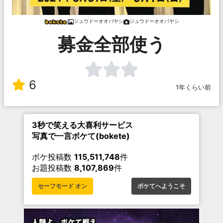
ジュウドーオオバヤシ
ジュウドーオオバヤシ
募金全部使う
6
1年くらい前
3秒で笑える大喜利サービス
写真で一言ボケて(bokete)
ボケ投稿数
115,511,748
件
お題投稿数
8,107,869
件
セーフモード オン
ボケてへようこそ