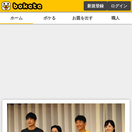
新規登録
ログイン
ホーム
ボケる
お題を出す
職人