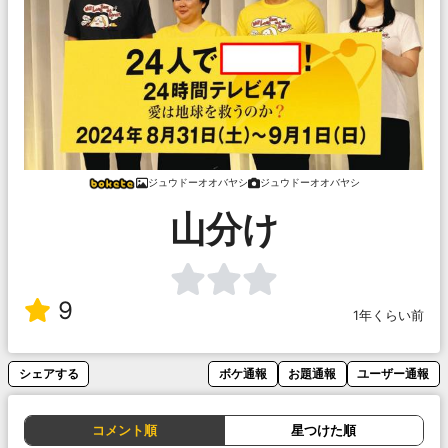
ジュウドーオオバヤシ
ジュウドーオオバヤシ
山分け
9
1年くらい前
シェアする
ボケ通報
お題通報
ユーザー通報
コメント順
星つけた順