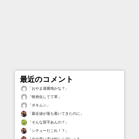
最近のコメント
「
おやま遊園地かな？
」
「
映画化してて草
」
「
ポキムン
」
「
最近値が落ち着いてきたのに
」
「
そんな苗字あんの？
」
「
シチューだこれ！？
」
「
今の若い子は知らんでしょ？
」