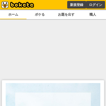
新規登録
ログイン
ホーム
ボケる
お題を出す
職人