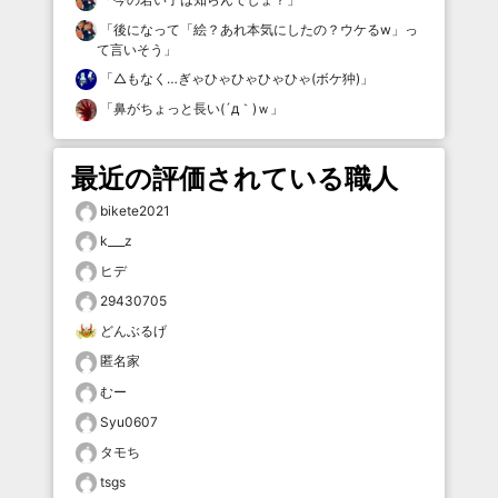
「
後になって「絵？あれ本気にしたの？ウケるw」っ
て言いそう
」
「
△もなく…ぎゃひゃひゃひゃひゃ(ボケ狆)
」
「
鼻がちょっと長い(´д｀)ｗ
」
最近の評価されている職人
bikete2021
k___z
ヒデ
29430705
どんぶるげ
匿名家
むー
Syu0607
タモち
tsgs