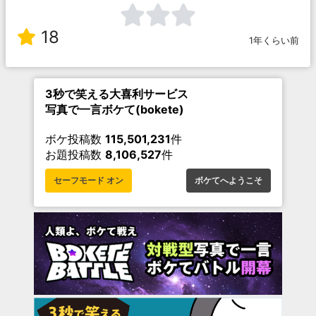
18
1年くらい前
3秒で笑える大喜利サービス
写真で一言ボケて(bokete)
ボケ投稿数
115,501,231
件
お題投稿数
8,106,527
件
セーフモード オン
ボケてへようこそ