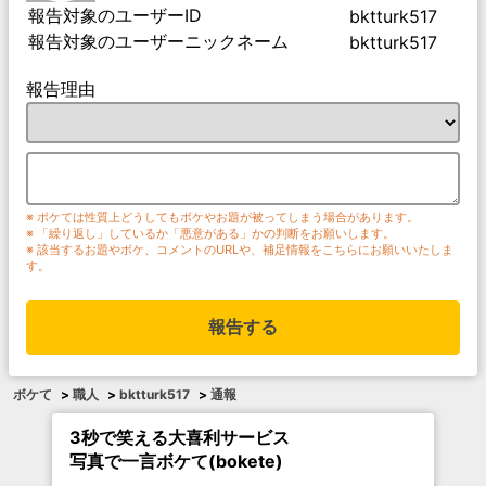
報告対象のユーザーID
bktturk517
報告対象のユーザーニックネーム
bktturk517
報告理由
※ ボケては性質上どうしてもボケやお題が被ってしまう場合があります。
※ 「繰り返し」しているか「悪意がある」かの判断をお願いします。
※ 該当するお題やボケ、コメントのURLや、補足情報をこちらにお願いいたしま
す。
報告する
ボケて
>
職人
>
bktturk517
>
通報
3秒で笑える大喜利サービス
写真で一言ボケて(bokete)