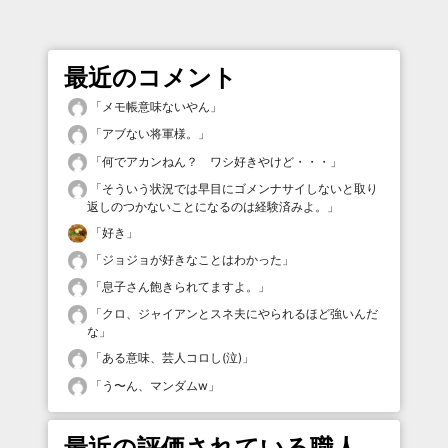
最近のコメント
「
メモ帳意味ないやん
」
「
アブない将軍様。
」
「
何でアカンねん？ ワシ好きやけど・・・
」
「
そういう状況では早目にゴメンナサイしないと取り
返しのつかないことになるのは経験済みよ。
」
「
好き
」
「
ジョジョが好きなことはわかった
」
「
息子さん飽きられてますよ。
」
「
クロ、ジャイアンとスネ夫にやられるほど強いんだ
な
」
「
ある意味、芸人コロし(泣)
」
「
う〜ん、マンダムw
」
最近の評価されている職人