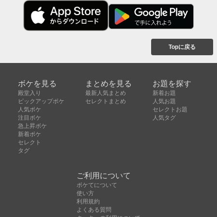
Topに戻る
ボケを見る
まとめを見る
お題を探す
殿堂入り
最新人気まとめ
新着お題
ピックアップボケ
セレクトまとめ
人気お題
人気ボケ
セレクトお題
注目ボケ
人気タグ
急上昇ボケ
新着ボケ
セレクト
タグ
ご利用について
ボケてについて
使い方
利用規約
よくある質問