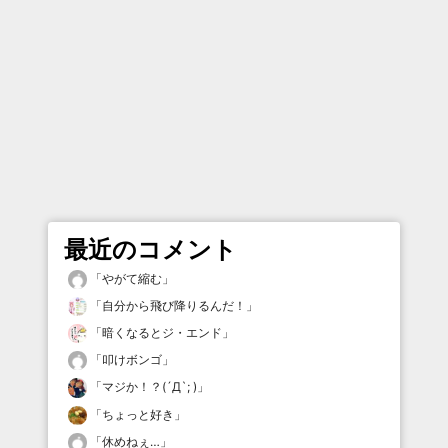
最近のコメント
「
やがて縮む
」
「
自分から飛び降りるんだ！
」
「
暗くなるとジ・エンド
」
「
叩けボンゴ
」
「
マジか！？(´Д`; )
」
「
ちょっと好き
」
「
休めねぇ…
」