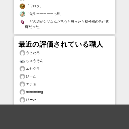
「
ワロタ
」
「
先生ーーーーーっ!!!
」
「
どの辺がシソなんだろうと思ったら初号機の色が紫
蘇だった
」
最近の評価されている職人
うさたろ
ちゅうそん
エセグラ
ひーた
エチョ
mtmtmtmg
ひーた
Syu0607
adg13690
inotai2602