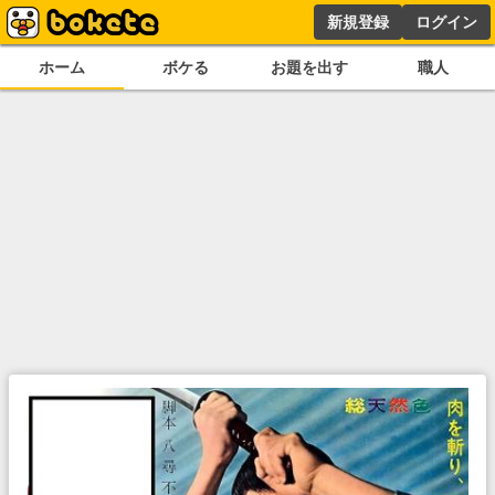
新規登録
ログイン
ホーム
ボケる
お題を出す
職人