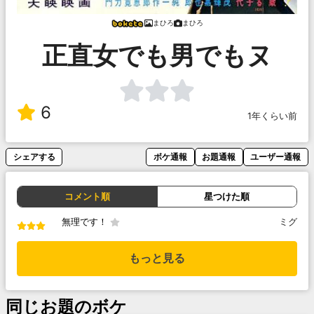
まひろ
まひろ
正直女でも男でもヌ
6
1年くらい前
シェアする
ボケ通報
お題通報
ユーザー通報
コメント順
星つけた順
無理です！
ミグ
もっと見る
同じお題のボケ