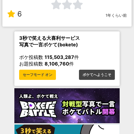
6
1年くらい前
3秒で笑える大喜利サービス
写真で一言ボケて(bokete)
ボケ投稿数
115,503,287
件
お題投稿数
8,106,760
件
セーフモード オン
ボケてへようこそ