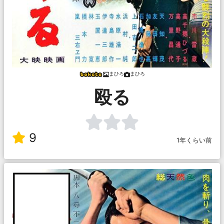
まひろ
まひろ
殴る
9
1年くらい前