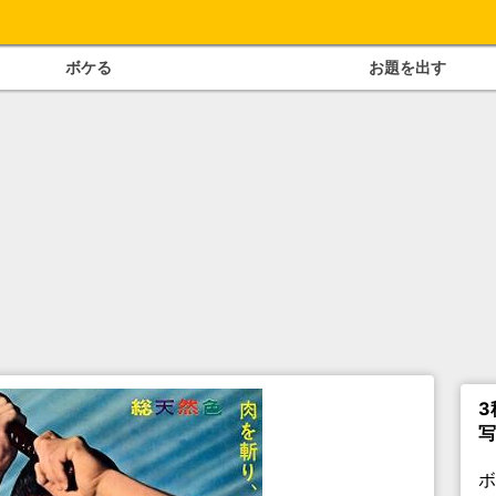
ボケる
お題を出す
3
写