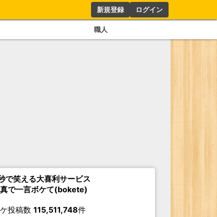
新規登録
ログイン
職人
秒で笑える大喜利サービス
真で一言ボケて(bokete)
ボケ投稿数
115,511,748
件