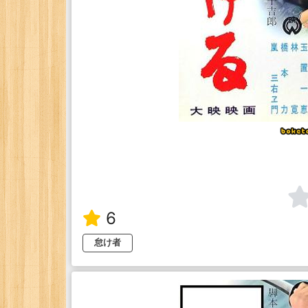
6
怠け者