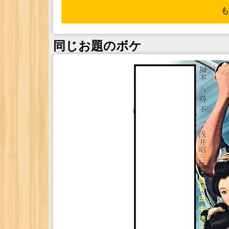
も
同じお題のボケ