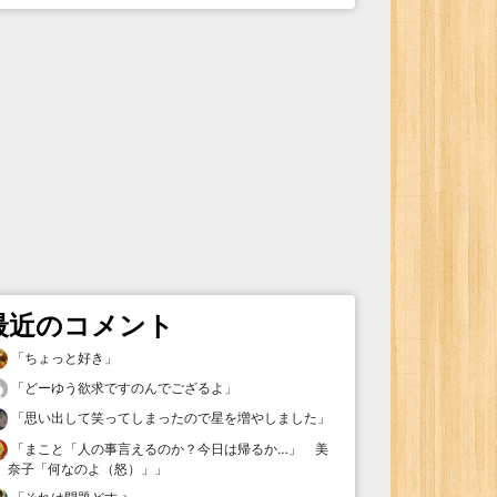
最近のコメント
「
ちょっと好き
」
「
どーゆう欲求ですのんでござるよ
」
「
思い出して笑ってしまったので星を増やしました
」
「
まこと「人の事言えるのか？今日は帰るか…」 美
奈子「何なのよ（怒）」
」