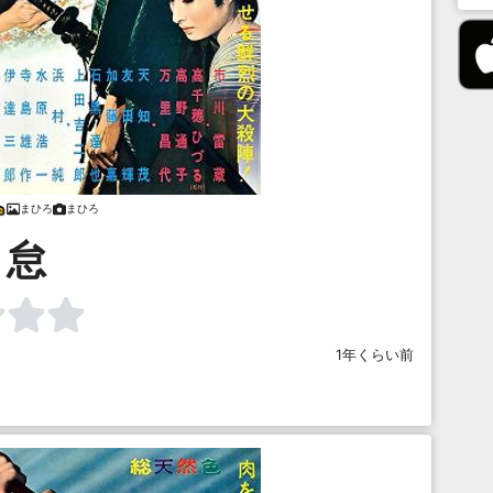
まひろ
まひろ
怠
1年くらい前