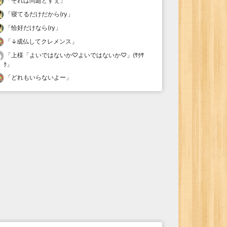
「
それは問題どすぇ
」
「
寝てるだけだから(ry
」
「
恰好だけなら(ry
」
「
↓成仏してクレメンス
」
「
上様「よいではないか♡よいではないか♡」(ｻｸｻ
ｸ
」
「
どれもいらないよー
」