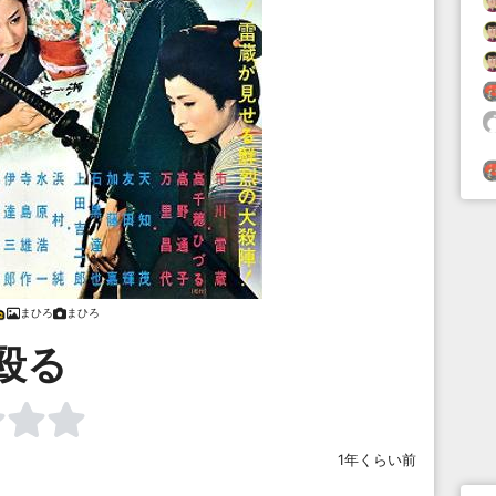
まひろ
まひろ
殴る
1年くらい前