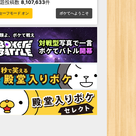
お題投稿数
8,107,633
件
セーフモード オン
ボケてへようこそ