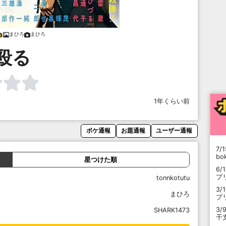
まひろ
まひろ
殴る
1年くらい前
ボケ通報
お題通報
ユーザー通報
7/1
b
星つけた順
6/
プ
tonnkotutu
3/
まひろ
プ
3/
SHARK1473
干