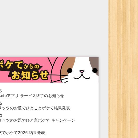
5
oketeアプリ サービス終了のお知らせ
15
リッツのお題でひとことボケて結果発表
10
リッツのお題でひと言ボケて キャンペーン
9
支でボケて2026 結果発表