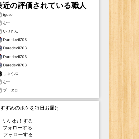
最近の評価されている職人
iguso
むー
いせきん
Daredevil703
Daredevil703
Daredevil703
Daredevil703
しょうぶ
むー
ブータロー
すすめのボケを毎日お届け
いいね！する
フォローする
フォローする