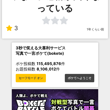
っている
3
1年くらい前
3秒で笑える大喜利サービス
写真で一言ボケて(bokete)
ボケ投稿数
115,495,876
件
お題投稿数
8,106,012
件
セーフモード オン
ボケてへようこそ