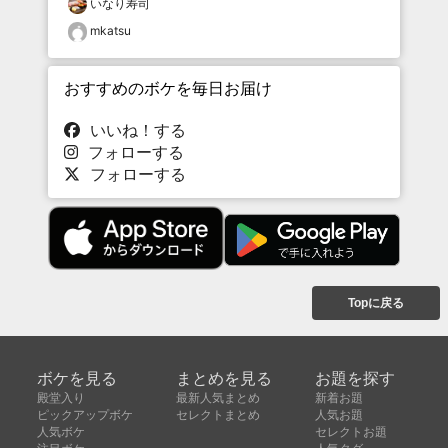
いなり寿司
mkatsu
おすすめのボケを毎日お届け
いいね！する
フォローする
フォローする
Topに戻る
ボケを見る
まとめを見る
お題を探す
殿堂入り
最新人気まとめ
新着お題
ピックアップボケ
セレクトまとめ
人気お題
人気ボケ
セレクトお題