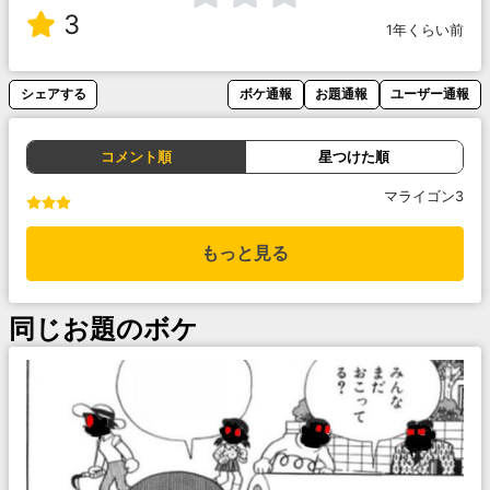
3
1年くらい前
シェアする
ボケ通報
お題通報
ユーザー通報
コメント順
星つけた順
マライゴン3
もっと見る
同じお題のボケ