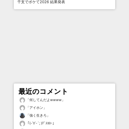
干支でボケて2026 結果発表
最近のコメント
「
何してんだよwwww
」
「
アイホン
」
「
強く生きろ
」
「
(-∀-`; )ﾃﾞｽﾖﾈｰ
」