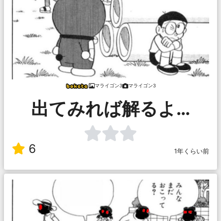
マライゴン3
マライゴン3
出てみれば解るよ…
6
1年くらい前