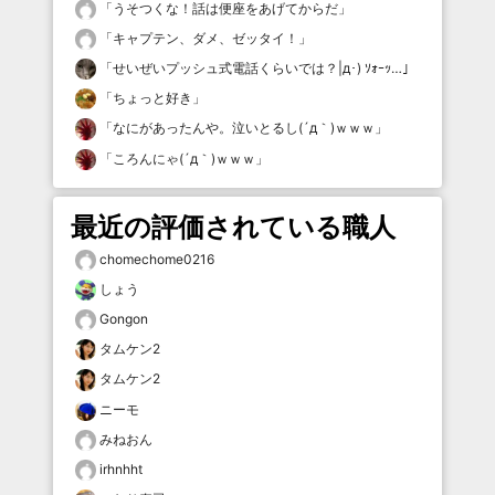
「
うそつくな！話は便座をあげてからだ
」
「
キャプテン、ダメ、ゼッタイ！
」
「
せいぜいプッシュ式電話くらいでは？|д･) ｿｫｰｯ…
」
「
ちょっと好き
」
「
なにがあったんや。泣いとるし(´д｀)ｗｗｗ
」
「
ころんにゃ(´д｀)ｗｗｗ
」
最近の評価されている職人
chomechome0216
しょう
Gongon
タムケン2
タムケン2
ニーモ
みねおん
irhnhht