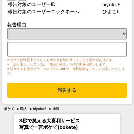
報告対象のユーザーID
hiyoko6
報告対象のユーザーニックネーム
ひよこ6
報告理由
※ ボケては性質上どうしてもボケやお題が被ってしまう場合があります。
※ 「繰り返し」しているか「悪意がある」かの判断をお願いします。
※ 該当するお題やボケ、コメントのURLや、補足情報をこちらにお願いいたしま
す。
報告する
ボケて
>
職人
>
hiyoko6
>
通報
3秒で笑える大喜利サービス
写真で一言ボケて(bokete)