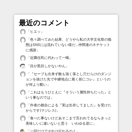
最近のコメント
「
ヒエッ
」
「
色々調べてみた結果、どうやら私の大学文化祭の痴
態はSNSには流れていない様だ…仲間達のネチケット
に感謝
」
「
近隣住民に代わって一喝
」
「
目が黒目しかないやん
」
「
『セーブも出来ず敵も強く落とし穴だらけのダンジ
ョンを抜けた先で中継地点に着く前にコレ』というの
が何より酷い
」
「
これはもうひとえに『そういう属性持ちだった』と
いう事なのでは
」
「
作者の都合による『実は生存してました』を受けた
からです(マジレス)
」
「
食べた事ないけどあそこまで言われてるならきっと
美味しいに違いないと思う いわゆる逆に
」
「
一回だけでそれは伝わるのよ
」