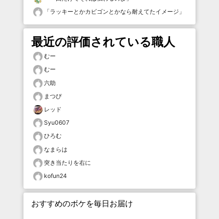
「
ラッキーとかカビゴンとかなら耐えてたイメージ
」
最近の評価されている職人
むー
むー
六助
まつぴ
レッド
Syu0607
ひろむ
なまらは
突き当たりを右に
kofun24
おすすめのボケを毎日お届け