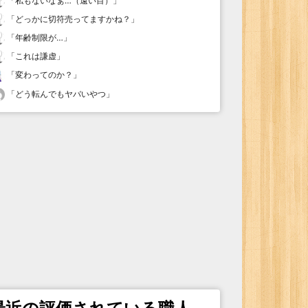
「
私もないなぁ…（遠い目）
」
「
どっかに切符売ってますかね？
」
「
年齢制限が…
」
「
これは謙虚
」
「
変わってのか？
」
「
どう転んでもヤバいやつ
」