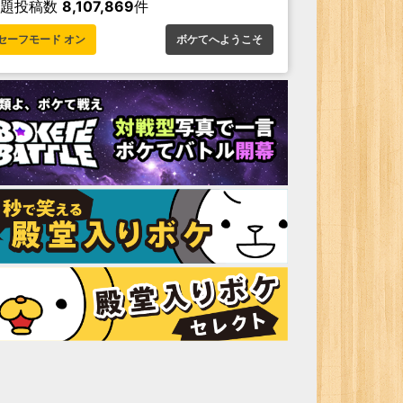
お題投稿数
8,107,869
件
セーフモード オン
ボケてへようこそ