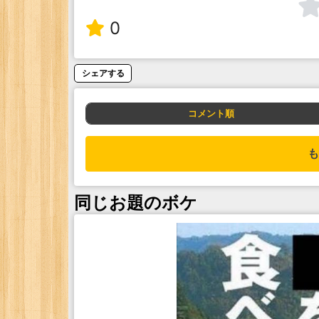
0
シェアする
コメント順
も
同じお題のボケ