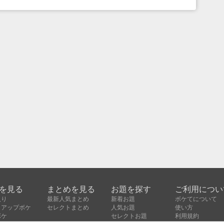
を見る
まとめを見る
お題を探す
ご利用につい
入り
最新人気まとめ
新着お題
ボケてについて
クアップボケ
セレクトまとめ
人気お題
使い方
ボケ
セレクトお題
利用規約