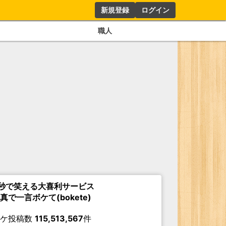
新規登録
ログイン
職人
秒で笑える大喜利サービス
真で一言ボケて(bokete)
ボケ投稿数
115,513,567
件