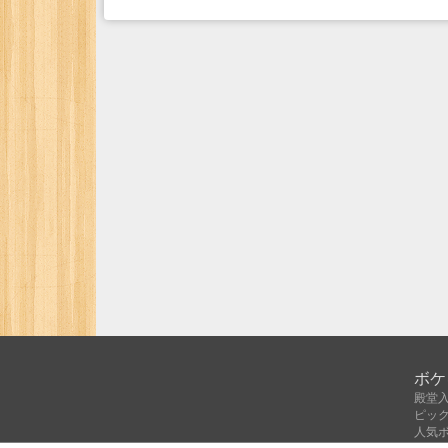
ボケ
殿堂
ピッ
人気