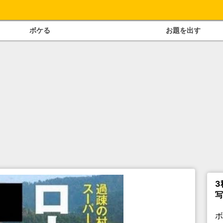
ボケる
お題を出す
3
写