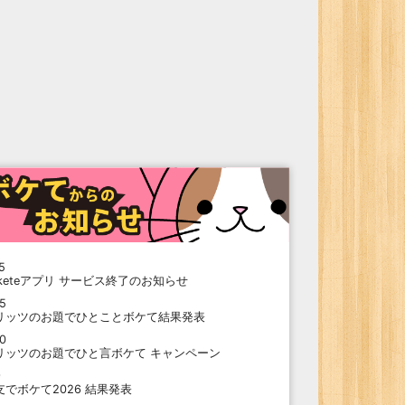
5
oketeアプリ サービス終了のお知らせ
15
リッツのお題でひとことボケて結果発表
10
リッツのお題でひと言ボケて キャンペーン
9
支でボケて2026 結果発表