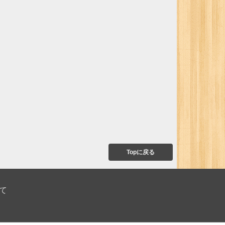
Topに戻る
て