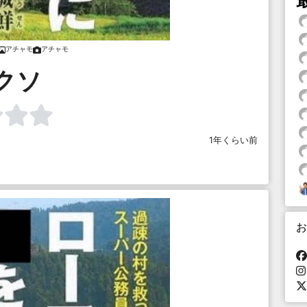
アチャモ
アチャモ
クソ
1年くらい前
お