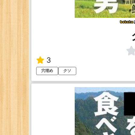
3
穴埋め
クソ