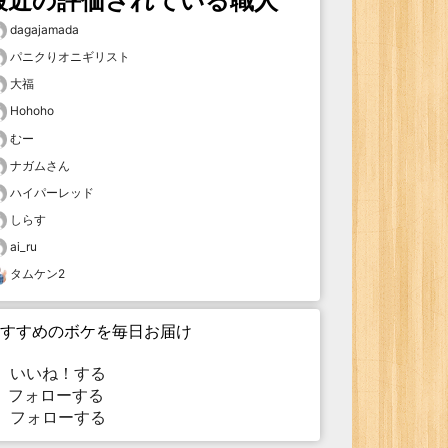
最近の評価されている職人
dagajamada
パニクりオニギリスト
大福
Hohoho
むー
ナガムさん
ハイパーレッド
しらす
ai_ru
タムケン2
すすめのボケを毎日お届け
いいね！する
フォローする
フォローする