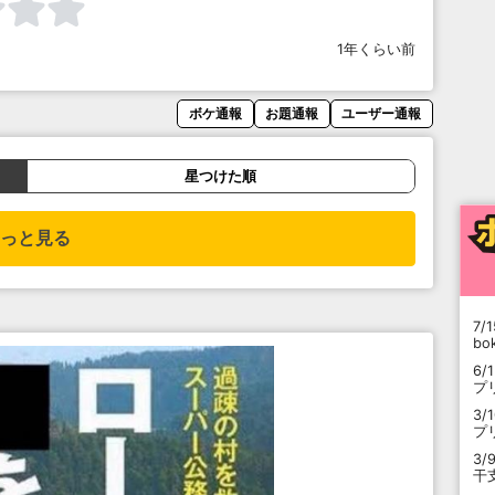
1年くらい前
ボケ通報
お題通報
ユーザー通報
星つけた順
っと見る
7/1
b
6/
プ
3/
プ
3/
干