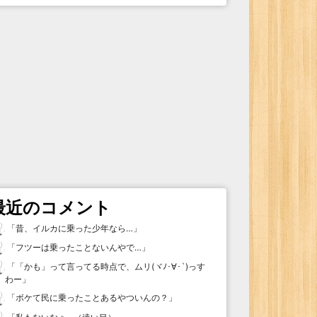
最近のコメント
「
昔、イルカに乗った少年なら…
」
「
フツーは乗ったことないんやで…
」
「
「かも」って言ってる時点で、ムリ(ヾﾉ･∀･`)っす
わー
」
「
ボケて民に乗ったことあるやついんの？
」