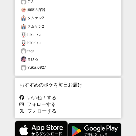
ごん
肉球の深淵
タムケン2
タムケン2
hikiniku
hikiniku
tsgs
まひろ
Yuka_0927
おすすめのボケを毎日お届け
いいね！する
フォローする
フォローする