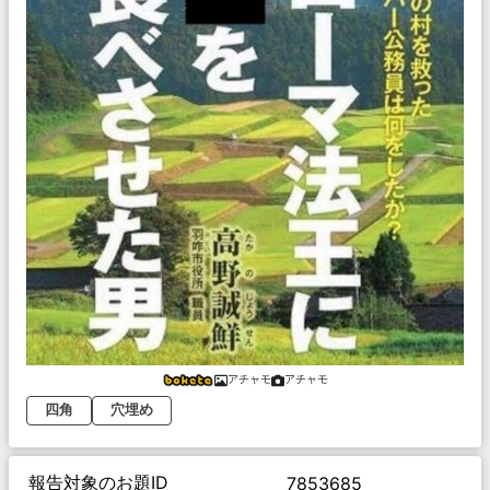
アチャモ
アチャモ
四角
穴埋め
報告対象のお題ID
7853685