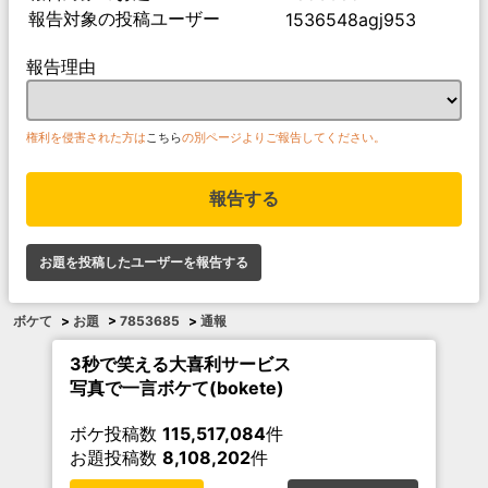
報告対象の投稿ユーザー
1536548agj953
報告理由
権利を侵害された方は
こちら
の別ページよりご報告してください。
報告する
お題を投稿したユーザーを報告する
ボケて
>
お題
>
7853685
>
通報
3秒で笑える大喜利サービス
写真で一言ボケて(bokete)
ボケ投稿数
115,517,084
件
お題投稿数
8,108,202
件