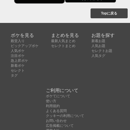
Topに戻る
ボケを見る
まとめを見る
お題を探す
殿堂入り
最新人気まとめ
新着お題
ピックアップボケ
セレクトまとめ
人気お題
人気ボケ
セレクトお題
注目ボケ
人気タグ
急上昇ボケ
新着ボケ
セレクト
タグ
ご利用について
ボケてについて
使い方
利用規約
よくある質問
クッキーの利用について
お問い合わせ
広告掲載について