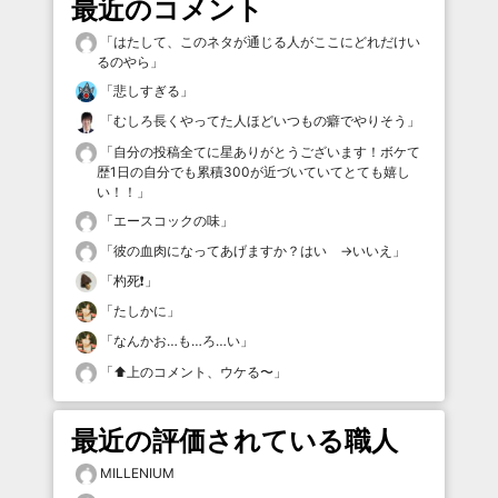
最近のコメント
「
はたして、このネタが通じる人がここにどれだけい
るのやら
」
「
悲しすぎる
」
「
むしろ長くやってた人ほどいつもの癖でやりそう
」
「
自分の投稿全てに星ありがとうございます！ボケて
歴1日の自分でも累積300が近づいていてとても嬉し
い！！
」
「
エースコックの味
」
「
彼の血肉になってあげますか？はい →いいえ
」
「
杓死❗️
」
「
たしかに
」
「
なんかお…も…ろ…い
」
「
⬆️上のコメント、ウケる〜
」
最近の評価されている職人
MILLENIUM