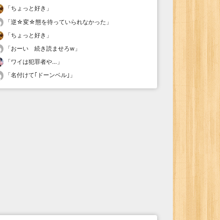
「
ちょっと好き
」
「
逆☆変☆態を待っていられなかった
」
「
ちょっと好き
」
「
おーい 続き読ませろw
」
「
ワイは犯罪者や…
」
「
名付けて｢ドーンベル｣
」