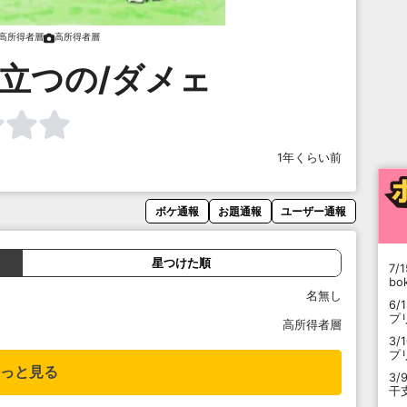
高所得者層
高所得者層
立つの/ダメェ
1年くらい前
ボケ通報
お題通報
ユーザー通報
星つけた順
7/1
b
名無し
6/
プ
高所得者層
3/
プ
っと見る
3/
干