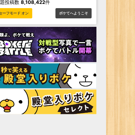
お題投稿数
8,108,422
件
セーフモード オン
ボケてへようこそ