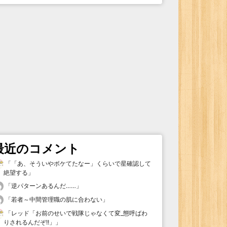
最近のコメント
「
「あ、そういやボケてたなー」くらいで星確認して
絶望する
」
「
逆パターンあるんだ……
」
「
若者～中間管理職の肌に合わない
」
「
レッド「お前のせいで戦隊じゃなくて変_態呼ばわ
りされるんだぞ!!」
」