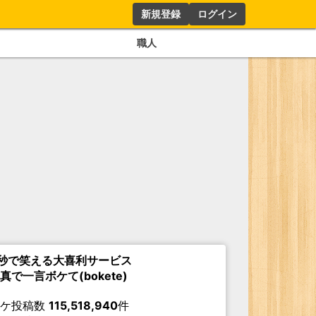
新規登録
ログイン
職人
秒で笑える大喜利サービス
真で一言ボケて(bokete)
ボケ投稿数
115,518,940
件