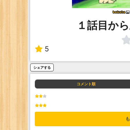
１話目から
5
シェアする
コメント順
も