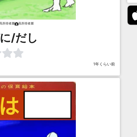
高所得者層
高所得者層
に/だし
1年くらい前