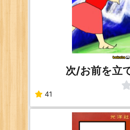
次/お前を立
41