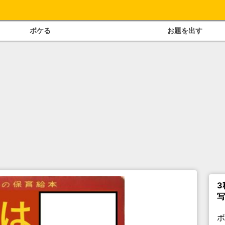
ボケる
お題を出す
3
写