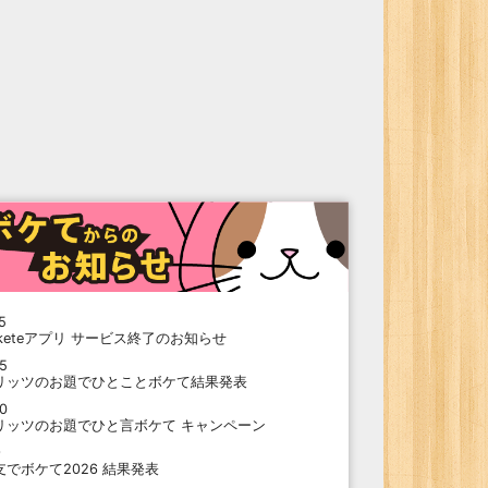
5
oketeアプリ サービス終了のお知らせ
15
リッツのお題でひとことボケて結果発表
10
リッツのお題でひと言ボケて キャンペーン
9
支でボケて2026 結果発表