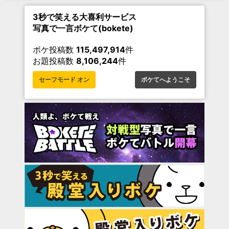
3秒で笑える大喜利サービス
写真で一言ボケて(bokete)
ボケ投稿数
115,497,914
件
お題投稿数
8,106,244
件
セーフモード オン
ボケてへようこそ