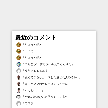
最近のコメント
「
ちょっと好き
」
「
いいね
」
「
ちょっと好き
」
「
こちとら10秒でボケ考えてるんやぞ
」
「
うぎゃぁぁぁぁ！
」
「
観光でぐるっと一周した感じなんやろか…
」
「
きっとママのカレーはミルキー味
」
「
やめとけ…！
」
「
空気の読めない四羽がやって来た
」
「
ワロタ
」