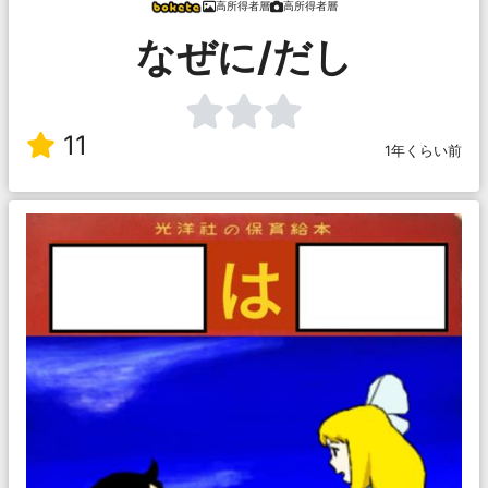
高所得者層
高所得者層
なぜに/だし
11
1年くらい前