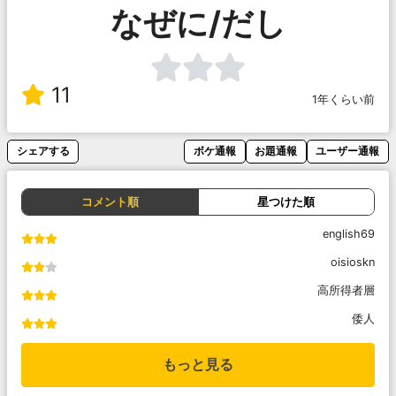
なぜに/だし
11
1年くらい前
シェアする
ボケ通報
お題通報
ユーザー通報
コメント順
星つけた順
english69
oisioskn
高所得者層
倭人
もっと見る