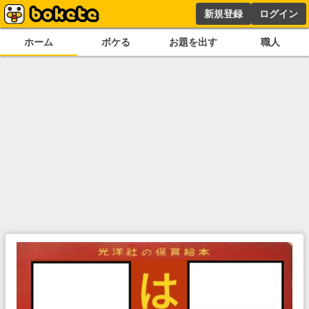
新規登録
ログイン
ホーム
ボケる
お題を出す
職人