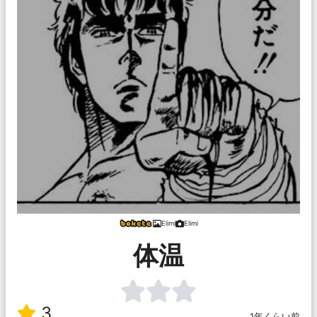
Elimi
Elimi
体温
3
1年くらい前