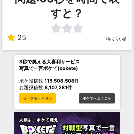
すと？
25
1年くらい前
3秒で笑える大喜利サービス
写真で一言ボケて(bokete)
ボケ投稿数
115,508,508
件
お題投稿数
8,107,281
件
セーフモード オン
ボケてへようこそ