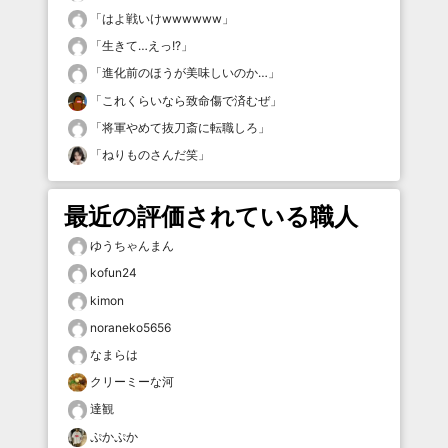
「
はよ戦いけwwwwww
」
「
生きて…えっ!?
」
「
進化前のほうが美味しいのか…
」
「
これくらいなら致命傷で済むぜ
」
「
将軍やめて抜刀斎に転職しろ
」
「
ねりものさんだ笑
」
最近の評価されている職人
ゆうちゃんまん
kofun24
kimon
noraneko5656
なまらは
クリーミーな河
達観
ぷかぷか