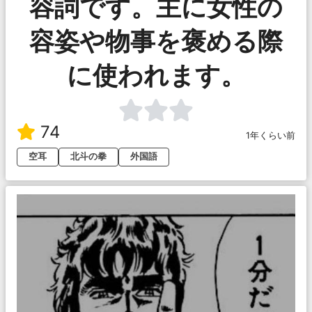
容詞です。主に女性の
容姿や物事を褒める際
に使われます。
74
1年くらい前
空耳
北斗の拳
外国語