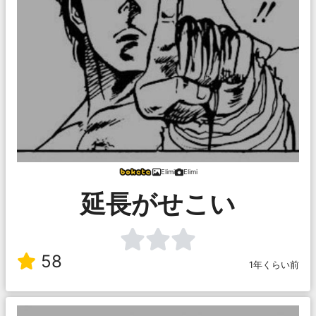
Elimi
Elimi
延長がせこい
58
1年くらい前