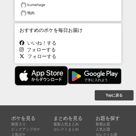
kumahage
鴨肉
おすすめのボケを毎日お届け
いいね！する
フォローする
フォローする
Topに戻る
ボケを見る
まとめを見る
お題を探す
殿堂入り
最新人気まとめ
新着お題
ピックアップボケ
セレクトまとめ
人気お題
人気ボケ
セレクトお題