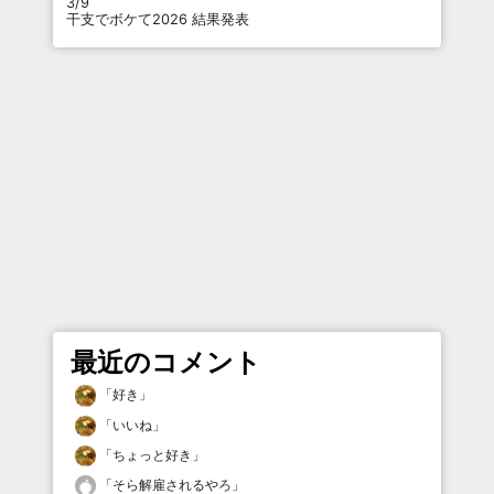
3/9
干支でボケて2026 結果発表
最近のコメント
「
好き
」
「
いいね
」
「
ちょっと好き
」
「
そら解雇されるやろ
」