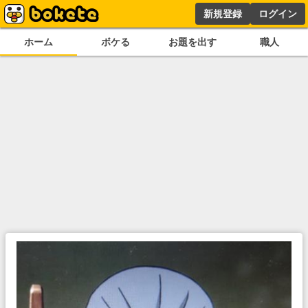
新規登録
ログイン
ホーム
ボケる
お題を出す
職人