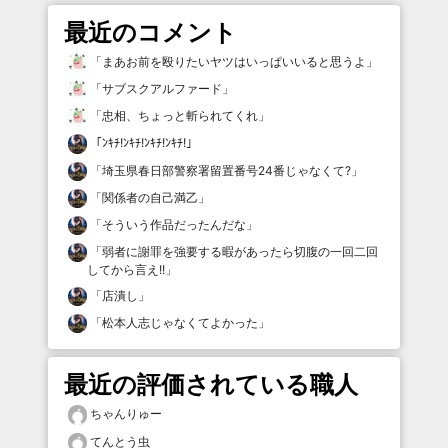
最近のコメント
「
まあお前を殴りたいヤツはいっぱいいると思うよ
」
「
サブスクアルファード
」
「
忠相、ちょっと斬られてくれ
」
「
ﾝｷﾁ!ﾝｷﾁ!ﾝｷﾁ!ﾝｷﾁ!
」
「
埼玉県春日部警察署留置番号24番じゃなくて?
」
「
関係者の自己満乙
」
「
そういう作品だったんだな
」
「
弱者に謝罪を強要する暇があったら切腹の一回二回
してから言え!!
」
「
店潰し
」
「
松本人志じゃなくてよかった
」
最近の評価されている職人
ちゃんりゅー
てんとう虫