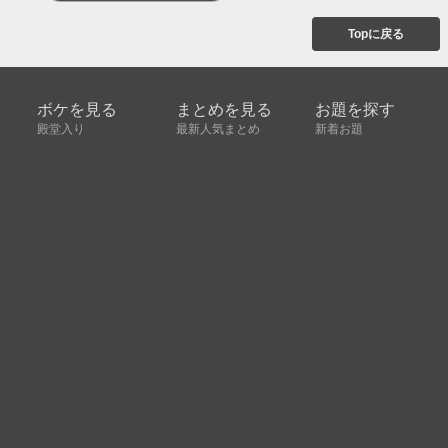
Topに戻る
ボケを見る
まとめを見る
お題を探す
殿堂入り
最新人気まとめ
新着お題
ピックアップボケ
セレクトまとめ
人気お題
人気ボケ
セレクトお題
注目ボケ
人気タグ
急上昇ボケ
新着ボケ
セレクト
タグ
ご利用について
ボケてについて
使い方
利用規約
よくある質問
クッキーの利用について
お問い合わせ
広告掲載について
運営会社