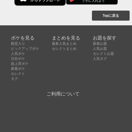
Topに戻る
ボケを見る
まとめを見る
お題を探す
殿堂入り
最新人気まとめ
新着お題
ピックアップボケ
セレクトまとめ
人気お題
人気ボケ
セレクトお題
注目ボケ
人気タグ
急上昇ボケ
新着ボケ
セレクト
タグ
ご利用について
ボケてについて
使い方
利用規約
よくある質問
クッキーの利用について
お問い合わせ
広告掲載について