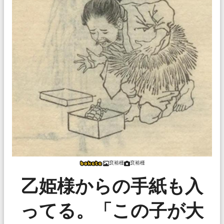
裵裕槿
裵裕槿
乙姫様からの手紙も入
ってる。「この子が大