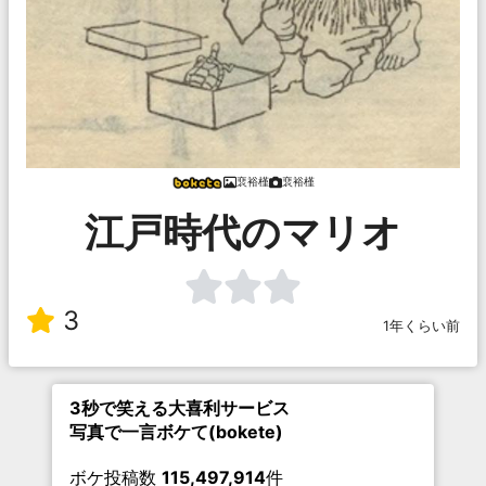
裵裕槿
裵裕槿
江戸時代のマリオ
3
1年くらい前
3秒で笑える大喜利サービス
写真で一言ボケて(bokete)
ボケ投稿数
115,497,914
件