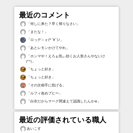
最近のコメント
「
何しに来た？早く帰りなさい
」
「
またな！
」
「
ロっデ～ォ(*´∀`)ﾉ
」
「
あとレモンかけてやれ
」
「
ホンマや！えろぉ気ぃ効くお人形さんやないけ
(^^)
」
「
ちょっと好き
」
「
ちょっと好き
」
「
その次相手に投げる
」
「
ルフィ改めブヒ〜
」
「
白衣だからマーク間違えて認識したんかw
」
最近の評価されている職人
あいこす