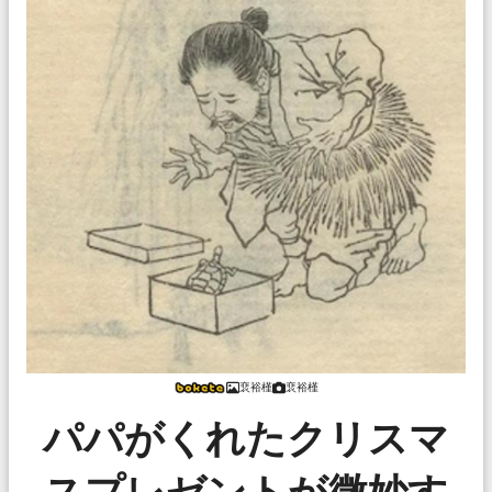
裵裕槿
裵裕槿
パパがくれたクリスマ
スプレゼントが微妙す