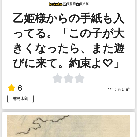
裵裕槿
裵裕槿
乙姫様からの手紙も入
ってる。「この子が大
きくなったら、また遊
びに来て。約束よ♡」
6
1年くらい前
浦島太郎