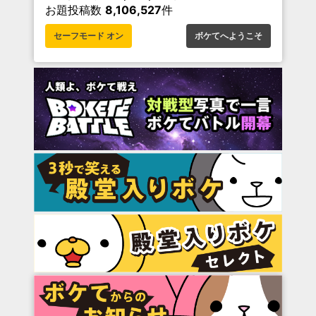
お題投稿数
8,106,527
件
セーフモード オン
ボケてへようこそ