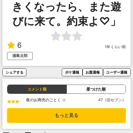
きくなったら、また遊
びに来て。約束よ♡」
6
1年くらい前
浦島太郎
シェアする
ボケ通報
お題通報
ユーザー通報
コメント順
星つけた順
夜のお商売のごとく
47（旧セブン）
もっと見る