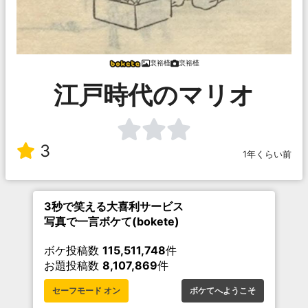
裵裕槿
裵裕槿
江戸時代のマリオ
3
1年くらい前
3秒で笑える大喜利サービス
写真で一言ボケて(bokete)
ボケ投稿数
115,511,748
件
お題投稿数
8,107,869
件
セーフモード オン
ボケてへようこそ