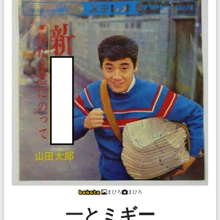
まひろ
まひろ
一とミギー