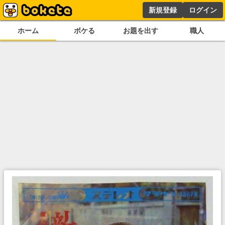
新規登録
ログイン
ホーム
ボケる
お題を出す
職人