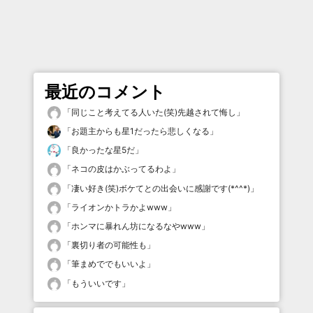
最近のコメント
「
同じこと考えてる人いた(笑)先越されて悔し
」
「
お題主からも星1だったら悲しくなる
」
「
良かったな星5だ
」
「
ネコの皮はかぶってるわよ
」
「
凄い好き(笑)ボケてとの出会いに感謝です(*^^*)
」
「
ライオンかトラかよwww
」
「
ホンマに暴れん坊になるなやwww
」
「
裏切り者の可能性も
」
「
筆まめででもいいよ
」
「
もういいです
」