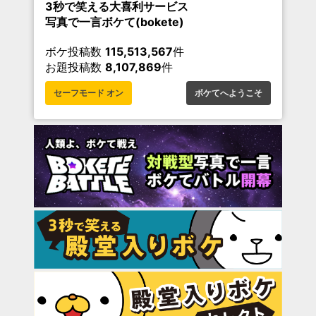
3秒で笑える大喜利サービス
写真で一言ボケて(bokete)
ボケ投稿数
115,513,567
件
お題投稿数
8,107,869
件
セーフモード オン
ボケてへようこそ