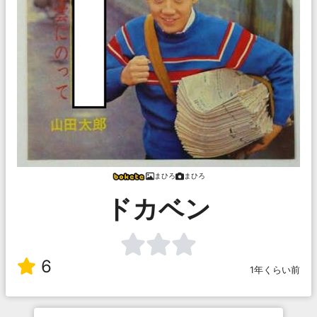
まひろ
まひろ
ドカベン
6
1年くらい前