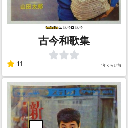
まひろ
まひろ
古今和歌集
11
1年くらい前