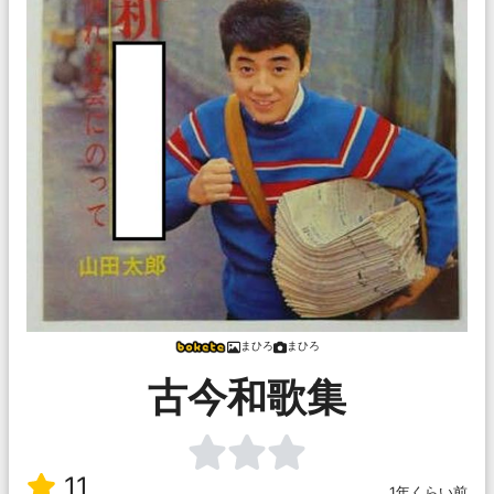
まひろ
まひろ
古今和歌集
11
1年くらい前