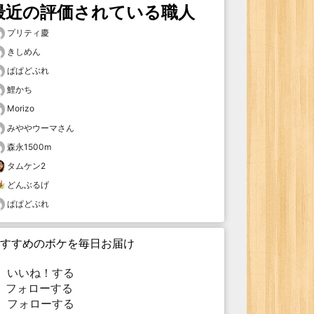
最近の評価されている職人
プリティ慶
きしめん
ぱぱどぶれ
鯉かち
Morizo
みややウーマさん
森永1500m
タムケン2
どんぶるげ
ぱぱどぶれ
すすめのボケを毎日お届け
いいね！する
フォローする
フォローする