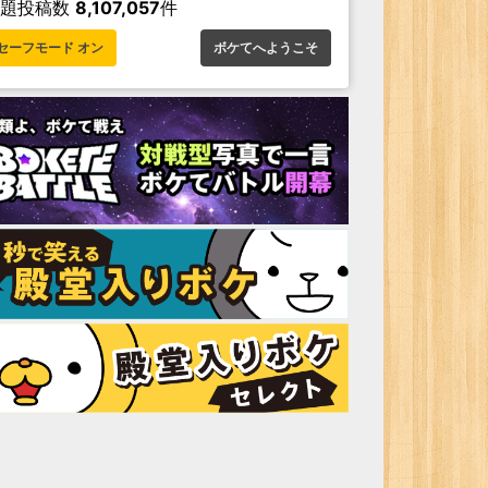
お題投稿数
8,107,057
件
セーフモード オン
ボケてへようこそ