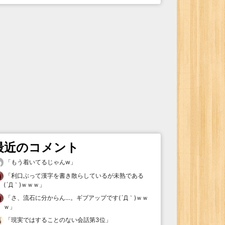
最近のコメント
「
もう着いてるじゃんw
」
「
利口ぶって漢字を書き散らしているが未熟である
(´Д｀)ｗｗｗ
」
「
さ、流石に分からん…。ギブアップです(´Д｀)ｗｗ
ｗ
」
「
現実ではすることのない会話第3位
」