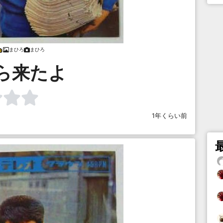
まひろ
まひろ
ら来たよ
1年くらい前