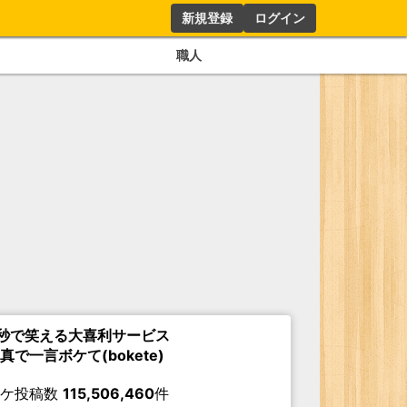
新規登録
ログイン
職人
秒で笑える大喜利サービス
真で一言ボケて(bokete)
ボケ投稿数
115,506,460
件