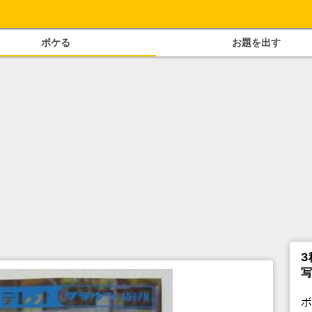
ボケる
お題を出す
3
写