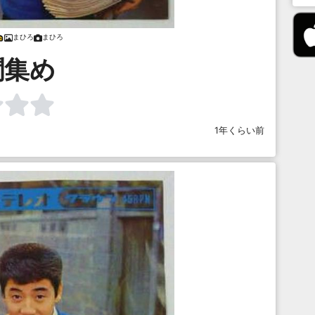
まひろ
まひろ
聞集め
1年くらい前