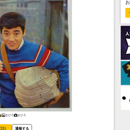
まひろ
まひろ
(
31
)
通報する