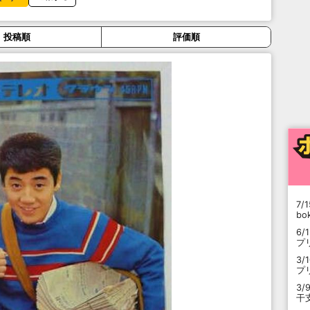
投稿順
評価順
7/1
b
6/
プ
3/
プ
3/
干