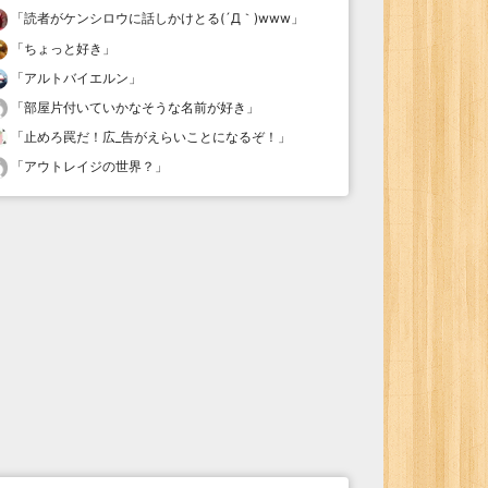
「
読者がケンシロウに話しかけとる(´Д｀)www
」
「
ちょっと好き
」
「
アルトバイエルン
」
「
部屋片付いていかなそうな名前が好き
」
「
止めろ罠だ！広_告がえらいことになるぞ！
」
「
アウトレイジの世界？
」