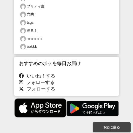
プリティ慶
六助
tsgs
寝る！
mmmmm
bokkk
おすすめのボケを毎日お届け
いいね！する
フォローする
フォローする
Topに戻る