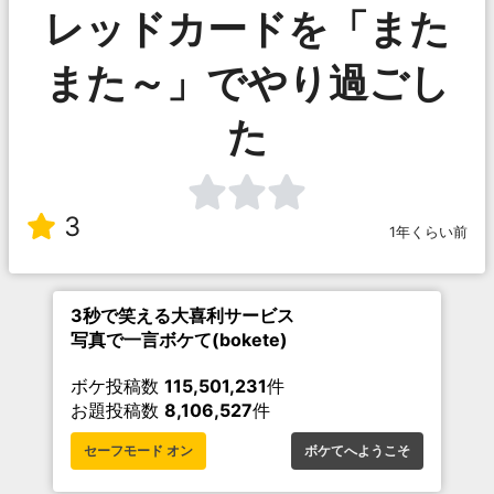
レッドカードを「また
また～」でやり過ごし
た
3
1年くらい前
3秒で笑える大喜利サービス
写真で一言ボケて(bokete)
ボケ投稿数
115,501,231
件
お題投稿数
8,106,527
件
セーフモード オン
ボケてへようこそ