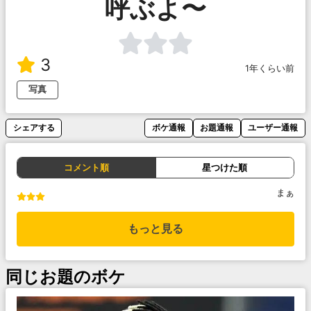
呼ぶよ〜
3
1年くらい前
写真
シェアする
ボケ通報
お題通報
ユーザー通報
コメント順
星つけた順
まぁ
もっと見る
同じお題のボケ