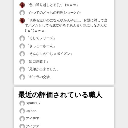
「
色白通り越しとる(´д｀)ｗｗｗ
」
「
かつてのどっちの料理ショーとか
」
「
サ終も近いのになんやかんやと…。お題に対して当
てハメたとしても成立やろ？あんまり気にしなさんな
(´д｀)ｗｗｗ
」
「
そしてフリーズ
」
「
きっこーさーん
」
「
そんな世の中じゃポイズン
」
「
出口調査？
」
「
兄弟が出来ました
」
「
ギャラの交渉
」
最近の評価されている職人
Syu0607
upjhon
アイデア
アイデア