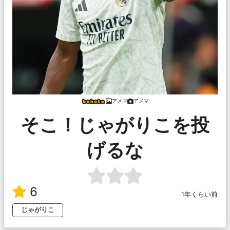
アメマ
アメマ
そこ！じゃがりこを投
げるな
6
1年くらい前
じゃがりこ