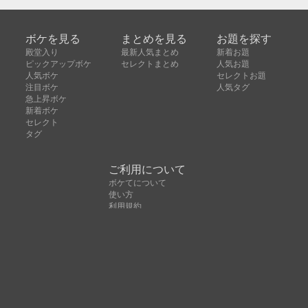
ボケを見る
まとめを見る
お題を探す
殿堂入り
最新人気まとめ
新着お題
ピックアップボケ
セレクトまとめ
人気お題
人気ボケ
セレクトお題
注目ボケ
人気タグ
急上昇ボケ
新着ボケ
セレクト
タグ
ご利用について
ボケてについて
使い方
利用規約
よくある質問
クッキーの利用について
お問い合わせ
広告掲載について
運営会社
Copyright © ボケて（bokete）All rights reserved. 株式
会社オモロキ