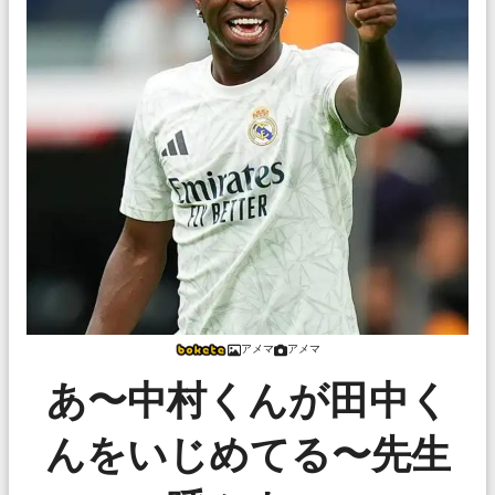
アメマ
アメマ
あ〜中村くんが田中く
んをいじめてる〜先生