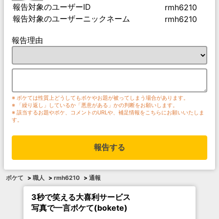
報告対象のユーザーID
rmh6210
報告対象のユーザーニックネーム
rmh6210
報告理由
※ ボケては性質上どうしてもボケやお題が被ってしまう場合があります。
※ 「繰り返し」しているか「悪意がある」かの判断をお願いします。
※ 該当するお題やボケ、コメントのURLや、補足情報をこちらにお願いいたしま
す。
報告する
ボケて
>
職人
>
rmh6210
>
通報
3秒で笑える大喜利サービス
写真で一言ボケて(bokete)