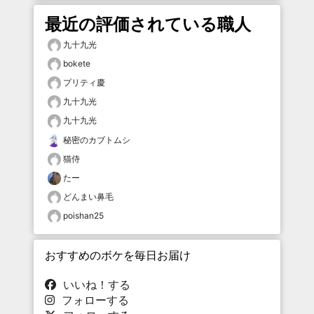
最近の評価されている職人
九十九光
bokete
プリティ慶
九十九光
九十九光
秘密のカブトムシ
猫侍
たー
どんまい鼻毛
poishan25
おすすめのボケを毎日お届け
いいね！する
フォローする