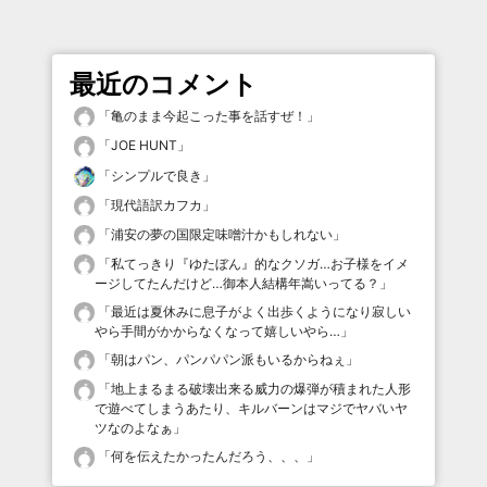
最近のコメント
「
亀のまま今起こった事を話すぜ！
」
「
JOE HUNT
」
「
シンプルで良き
」
「
現代語訳カフカ
」
「
浦安の夢の国限定味噌汁かもしれない
」
「
私てっきり『ゆたぼん』的なクソガ…お子様をイメ
ージしてたんだけど…御本人結構年嵩いってる？
」
「
最近は夏休みに息子がよく出歩くようになり寂しい
やら手間がかからなくなって嬉しいやら…
」
「
朝はパン、パンパパン派もいるからねぇ
」
「
地上まるまる破壊出来る威力の爆弾が積まれた人形
で遊べてしまうあたり、キルバーンはマジでヤバいヤ
ツなのよなぁ
」
「
何を伝えたかったんだろう、、、
」