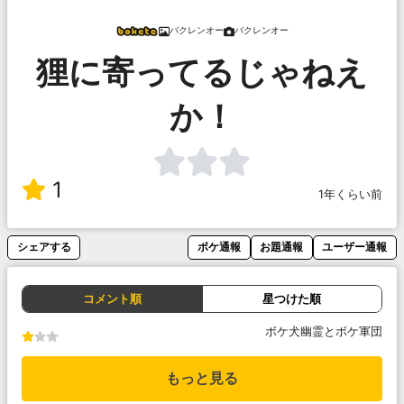
バクレンオー
バクレンオー
狸に寄ってるじゃねえ
か！
1
1年くらい前
シェアする
ボケ通報
お題通報
ユーザー通報
コメント順
星つけた順
ボケ犬幽霊とボケ軍団
もっと見る