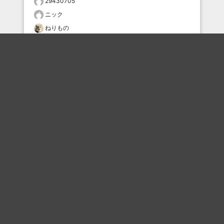
29430705
ニック
ねりもの
hikiniku
hikiniku
どんまい鼻毛
おすすめのボケを毎日お届け
いいね！する
フォローする
フォローする
Topに戻る