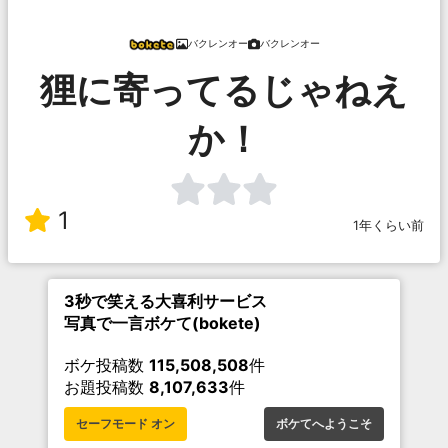
バクレンオー
バクレンオー
狸に寄ってるじゃねえ
か！
1
1年くらい前
3秒で笑える大喜利サービス
写真で一言ボケて(bokete)
ボケ投稿数
115,508,508
件
お題投稿数
8,107,633
件
セーフモード オン
ボケてへようこそ