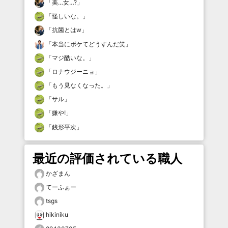
「
美…女…?
」
「
怪しいな。
」
「
抗菌とはw
」
「
本当にボケてどうすんだ笑
」
「
マジ酷いな。
」
「
ロナウジーニョ
」
「
もう見なくなった。
」
「
サル
」
「
嫌や!
」
「
銭形平次
」
最近の評価されている職人
かざまん
てーふぁー
tsgs
hikiniku