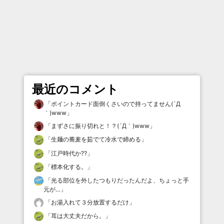
最近のコメント
「
ポイントカード面倒くさいので持ってません(´Д
｀)www
」
「
まずさに振り切れと！？(´Д｀)www
」
「
生麺の蕎麦を茹でて冷水で締める
」
「
江戸時代か⁇
」
「
標本化する。
」
「
光る部位を外したつもりだったんだよ、ちょっと手
元が…
」
「
お湯入れて３分放置するだけ
」
「
耳は大丈夫だから。
」