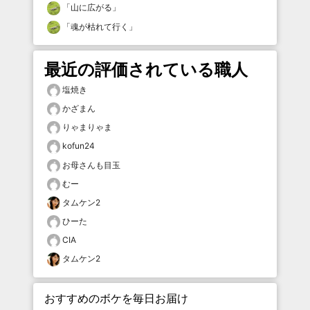
「
山に広がる
」
「
魂が枯れて行く
」
最近の評価されている職人
塩焼き
かざまん
りゃまりゃま
kofun24
お母さんも目玉
むー
タムケン2
ひーた
CIA
タムケン2
おすすめのボケを毎日お届け