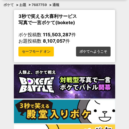
ボケて
>
お題
>
7687759
>
通報
3秒で笑える大喜利サービス
写真で一言ボケて(bokete)
ボケ投稿数
115,503,287
件
お題投稿数
8,107,057
件
セーフモード オン
ボケてへようこそ