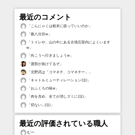
最近のコメント
「
こんにゃくは粗末に扱っていいのか
」
「
腹八分目w
」
「
トイレや、山の中にある古墳石室内によくいます
w
」
「
向こうへ行きましょうw
」
「
渡部が抜けてるぞ
」
「
北野武は「コマネチ、コマネチー」
」
「
キャトルミューティレーション(泣)
」
「
おふくろの味w
」
「
肉を含め、全てが消しズミに(泣)
」
「
切ない…(泣)
」
最近の評価されている職人
むー