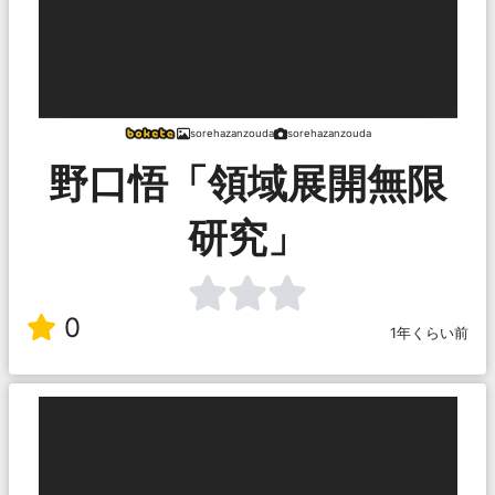
sorehazanzouda
sorehazanzouda
野口悟「領域展開無限
研究」
0
1年くらい前