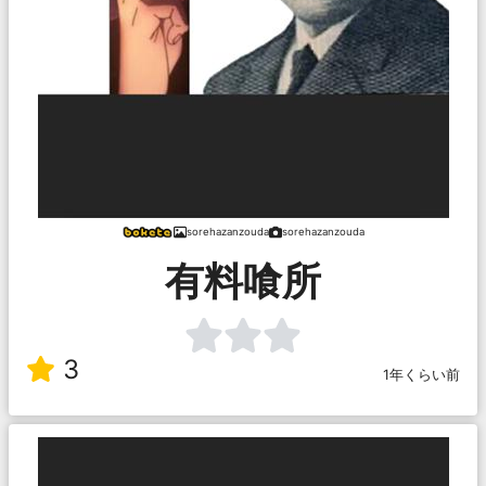
sorehazanzouda
sorehazanzouda
有料喰所
3
1年くらい前