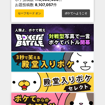
お題投稿数
8,107,057
件
セーフモード オン
ボケてへようこそ