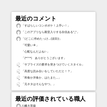
最近のコメント
「
すばらしいコンボボケ！上手い！
」
「
このアプリなら殿堂入りする自信ある^_^
」
「
(どこに停めたっけ…(涙目))
」
「
可愛い☆
」
「
心配なんだよね✨
」
「
(*^^*) ありがとうございます
」
「
サプライズの要求を突きつけていくスタイル
」
「
高度な読み合いをしていただと！？
」
「
和食か洋食か、はたまた…
」
「
元ネタはそんなやつ。
」
最近の評価されている職人
八幡大菩薩