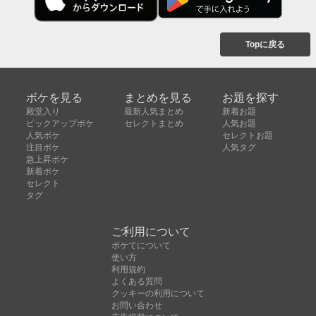
Topに戻る
ボケを見る
まとめを見る
お題を探す
殿堂入り
最新人気まとめ
新着お題
ピックアップボケ
セレクトまとめ
人気お題
人気ボケ
セレクトお題
注目ボケ
人気タグ
急上昇ボケ
新着ボケ
セレクト
タグ
ご利用について
ボケてについて
使い方
利用規約
よくある質問
クッキーの利用について
お問い合わせ