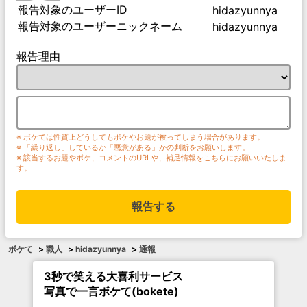
報告対象のユーザーID
hidazyunnya
報告対象のユーザーニックネーム
hidazyunnya
報告理由
※ ボケては性質上どうしてもボケやお題が被ってしまう場合があります。
※ 「繰り返し」しているか「悪意がある」かの判断をお願いします。
※ 該当するお題やボケ、コメントのURLや、補足情報をこちらにお願いいたしま
す。
報告する
ボケて
>
職人
>
hidazyunnya
>
通報
3秒で笑える大喜利サービス
写真で一言ボケて(bokete)