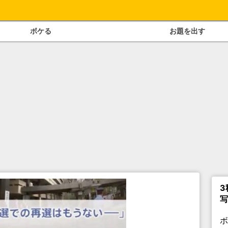
ボケる
お題を出す
3
写