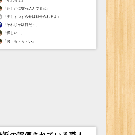
「
それろよ
」
「
たしかに突っ込んでるね
」
「
少しずつずらせば載せられるよ
」
「
それじゃ駄目だ～
」
「
怪しい…
」
「
お・も・ろ・い
」