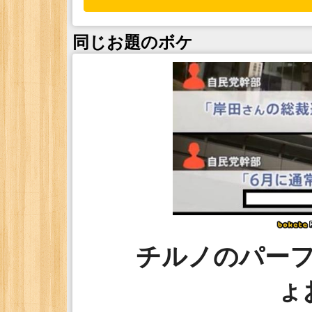
同じお題のボケ
チルノのパー
ょ