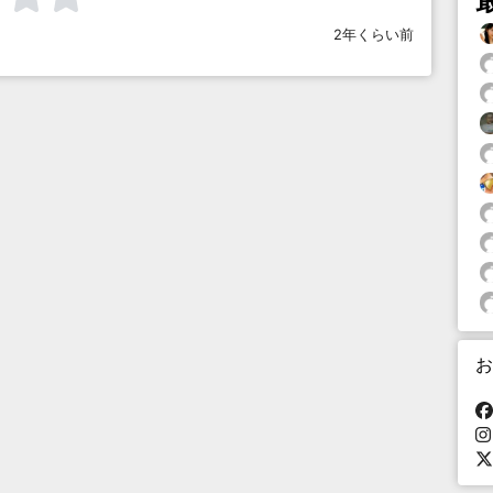
2年くらい前
お