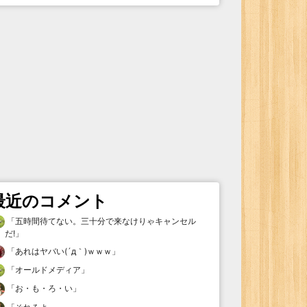
最近のコメント
「
五時間待てない。三十分で来なけりゃキャンセル
だ!
」
「
あれはヤバい(´д｀)ｗｗｗ
」
「
オールドメディア
」
「
お・も・ろ・い
」