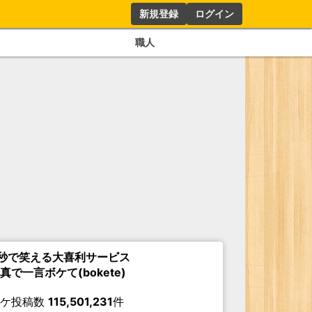
新規登録
ログイン
職人
秒で笑える大喜利サービス
真で一言ボケて(bokete)
ボケ投稿数
115,501,231
件