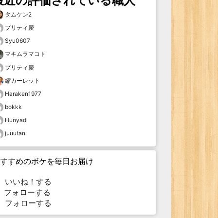
最近の評価されている職人
タムケン2
プリティ慶
Syu0607
マキムラマコト
プリティ慶
縮カーレット
Haraken1977
bokkk
Hunyadi
juuutan
すすめのボケを毎日お届け
いいね！する
フォローする
フォローする