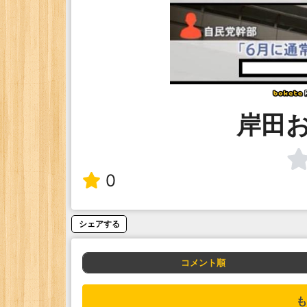
岸田
0
シェアする
コメント順
も