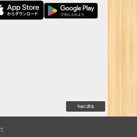
Topに戻る
て