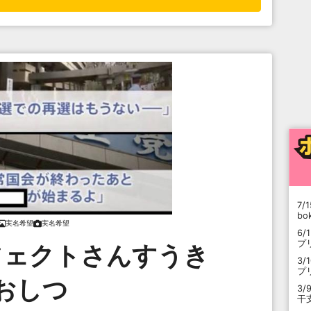
7/1
b
実名希望
実名希望
6/
プ
フェクトさんすうき
3/
プ
おしつ
3/
干