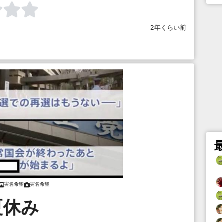
2年くらい前
実名希望
実名希望
夏休み