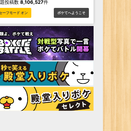
お題投稿数
8,106,527
件
セーフモード オン
ボケてへようこそ