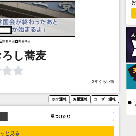
実名希望
実名希望
おろし蕎麦
2年くらい前
ボケ通報
お題通報
ユーザー通報
星つけた順
っと見る