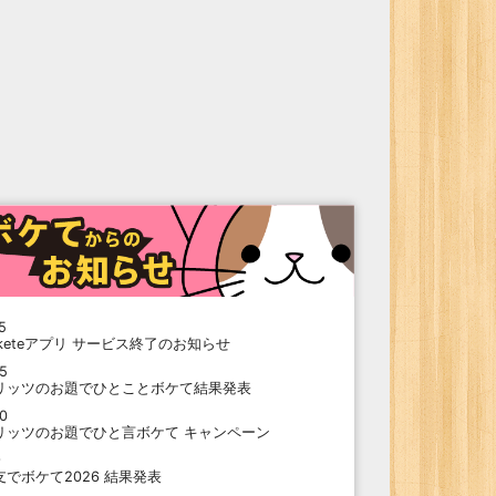
5
oketeアプリ サービス終了のお知らせ
15
リッツのお題でひとことボケて結果発表
10
リッツのお題でひと言ボケて キャンペーン
9
支でボケて2026 結果発表