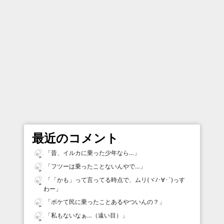
最近のコメント
「
昔、イルカに乗った少年なら…
」
「
フツーは乗ったことないんやで…
」
「
「かも」って言ってる時点で、ムリ(ヾﾉ･∀･`)っす
わー
」
「
ボケて民に乗ったことあるやついんの？
」
「
私もないなぁ…（遠い目）
」