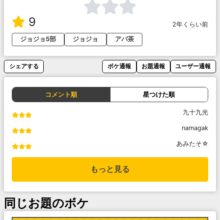
9
2年くらい前
ジョジョ5部
ジョジョ
アバ茶
シェアする
ボケ通報
お題通報
ユーザー通報
コメント順
星つけた順
九十九光
namagak
あみたそ☆
もっと見る
同じお題のボケ