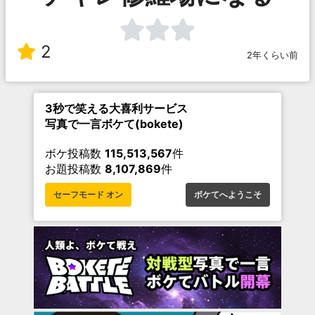
2
2年くらい前
3秒で笑える大喜利サービス
写真で一言ボケて(bokete)
ボケ投稿数
115,513,567
件
お題投稿数
8,107,869
件
セーフモード オン
ボケてへようこそ