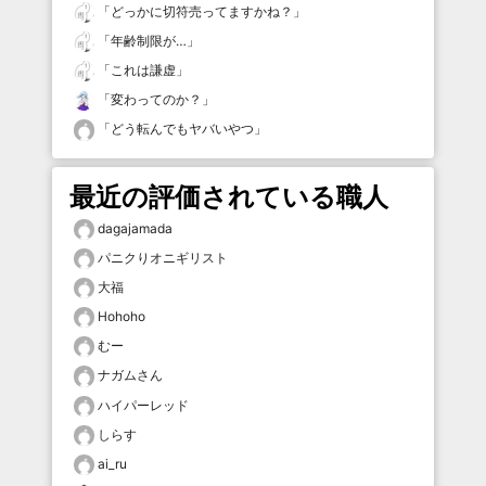
「
どっかに切符売ってますかね？
」
「
年齢制限が…
」
「
これは謙虚
」
「
変わってのか？
」
「
どう転んでもヤバいやつ
」
最近の評価されている職人
dagajamada
パニクりオニギリスト
大福
Hohoho
むー
ナガムさん
ハイパーレッド
しらす
ai_ru