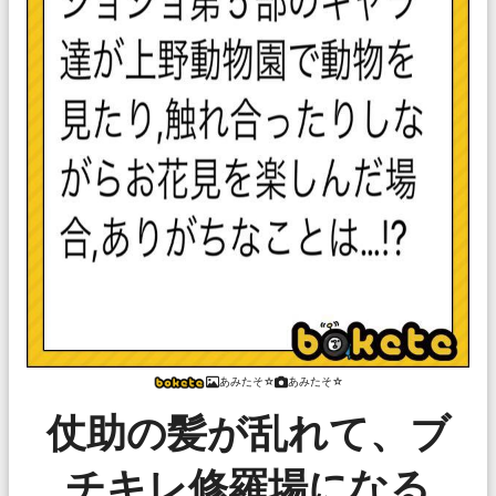
あみたそ☆
あみたそ☆
仗助の髪が乱れて、ブ
チキレ修羅場になる