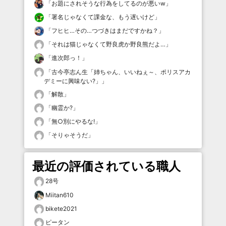
「
お題にされそうな行為をしてるのが悪いw
」
「
署名じゃなくて課金な、もう遅いけど
」
「
フヒヒ…その…つづきはまだですかね？
」
「
それは猫じゃなくて野良虎か野良熊だよ…
」
「
進次郎っ！
」
「
古今亭志ん生「姉ちゃん、いいねぇ～、ポリスアカ
デミーに興味ない?」
」
「
解散
」
「
幽霊か?
」
「
無○別にやるな!
」
「
そりゃそうだ
」
最近の評価されている職人
28号
Miitan610
bikete2021
ピータン