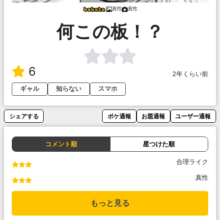
真性
真性
何この板！？
6
2年くらい前
ギャル
知らない
スマホ
シェアする
ボケ通報
お題通報
ユーザー通報
コメント順
星つけた順
合理ライク
真性
もっと見る