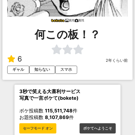
真性
真性
何この板！？
6
2年くらい前
ギャル
知らない
スマホ
3秒で笑える大喜利サービス
写真で一言ボケて(bokete)
ボケ投稿数
115,511,748
件
お題投稿数
8,107,869
件
セーフモード オン
ボケてへようこそ