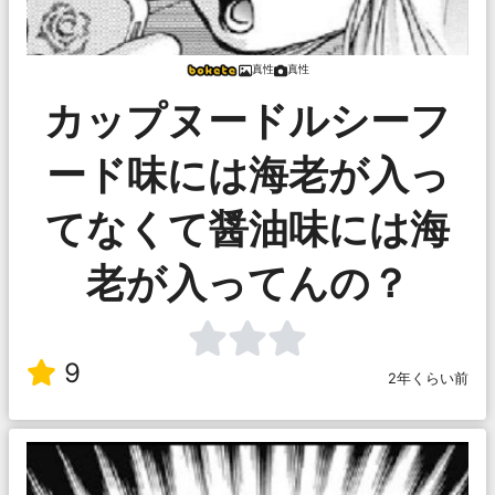
真性
真性
カップヌードルシーフ
ード味には海老が入っ
てなくて醤油味には海
老が入ってんの？
9
2年くらい前