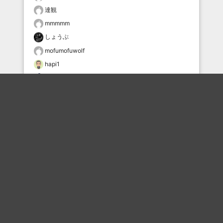
達観
mmmmm
しょうぶ
mofumofuwolf
hapi1
星待ちすいせい
おすすめのボケを毎日お届け
いいね！する
フォローする
フォローする
Topに戻る