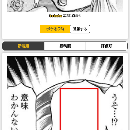
真性
真性
ボケる(
26
)
通報する
新着順
投稿順
評価順