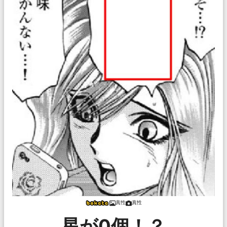
真性
真性
星が0個！？