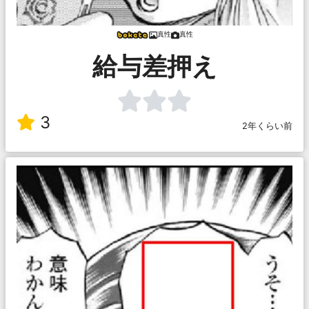
真性
真性
給与差押え
3
2年くらい前