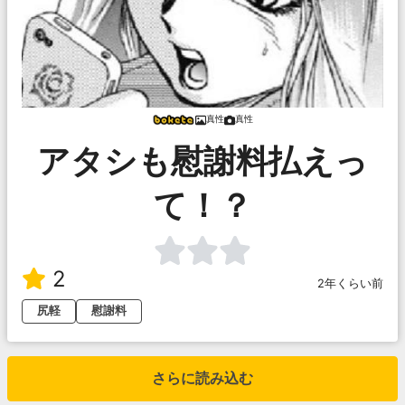
真性
真性
アタシも慰謝料払えっ
て！？
2
2年くらい前
尻軽
慰謝料
さらに読み込む