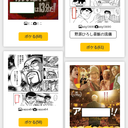
とこ
とこ
adg13690
adg13690
野原ひろし昼飯の流儀
ボケる(
68
)
ボケる(
61
)
pappa64
pappa64
ボケる(
58
)