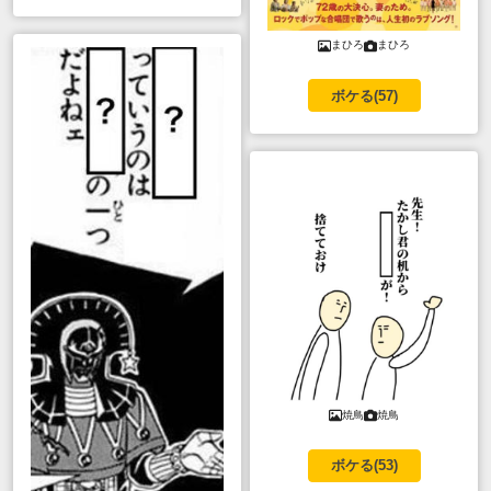
まひろ
まひろ
ボケる(
57
)
焼鳥
焼鳥
ボケる(
53
)