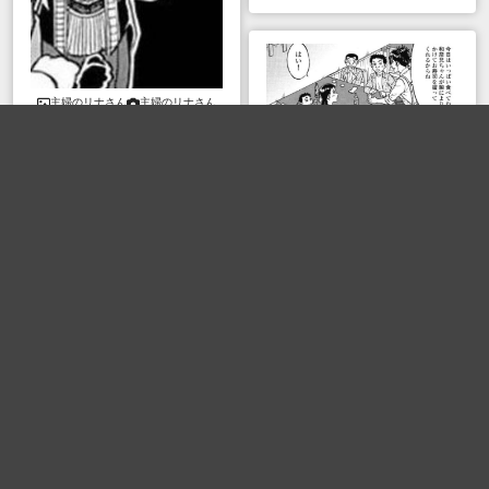
主婦のリナさん
主婦のリナさん
真夏のキルバーン祭
ダイの大冒険
死神の主張
pappa64
pappa64
ボケる(
56
)
ボケる(
49
)
もみもめ
もみもめ
ボケる(
49
)