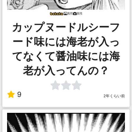
真性
真性
カップヌードルシーフ
ード味には海老が入っ
てなくて醤油味には海
老が入ってんの？
9
2年くらい前