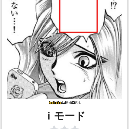
真性
真性
ｉモード