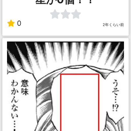
0
2年くらい前