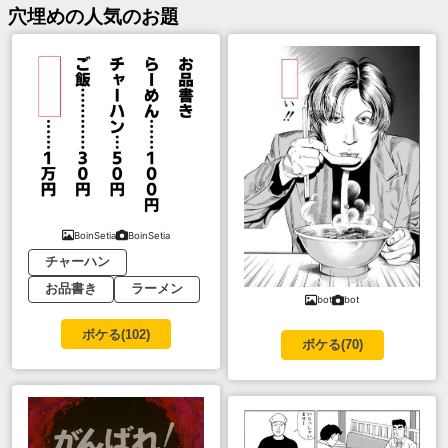
穴埋め
の人気のお題
BoinSetia
BoinSetia
チャーハン
お品書き
ラーメン
bot
bot
ボケる(
102
)
ボケる(
70
)