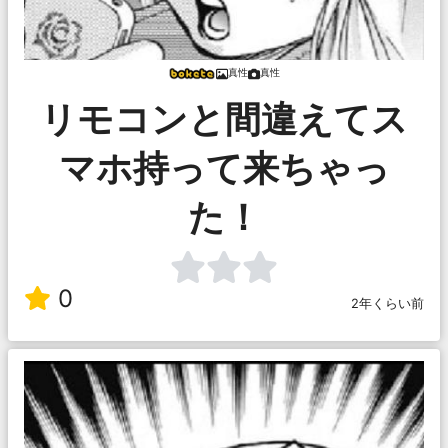
真性
真性
リモコンと間違えてス
マホ持って来ちゃっ
た！
0
2年くらい前