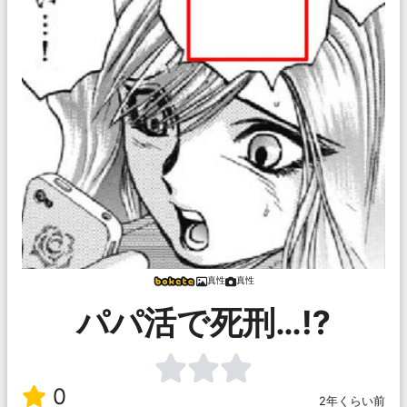
真性
真性
パパ活で死刑…⁉︎
0
2年くらい前