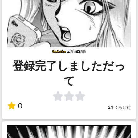
真性
真性
登録完了しましただっ
て
0
2年くらい前