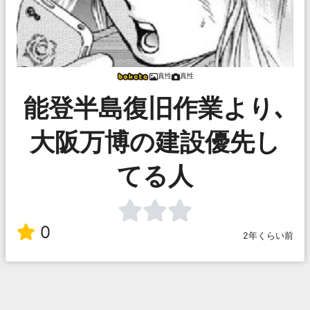
真性
真性
能登半島復旧作業より､
大阪万博の建設優先し
てる人
0
2年くらい前