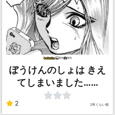
真性
真性
ぼうけんのしょは きえ
てしまいました……
2
2年くらい前