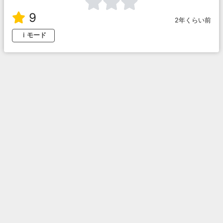
9
2年くらい前
ｉモード