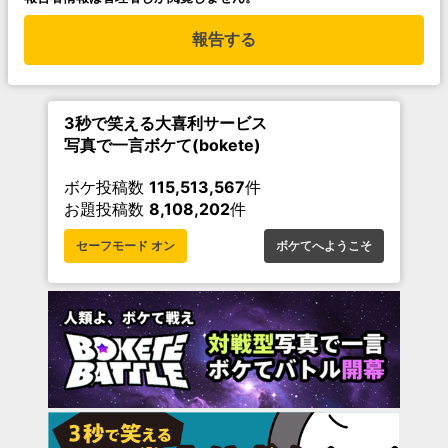
報告する
3秒で笑える大喜利サービス
写真で一言ボケて(bokete)
ボケ投稿数
115,513,567
件
お題投稿数
8,108,202
件
セーフモード オン
ボケてへようこそ