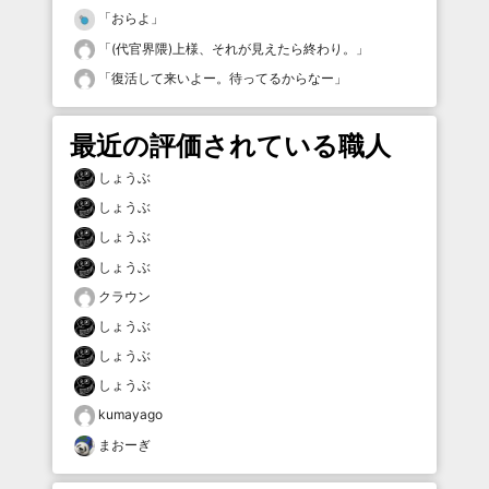
「
おらよ
」
「
(代官界隈)上様、それが見えたら終わり。
」
「
復活して来いよー。待ってるからなー
」
最近の評価されている職人
しょうぶ
しょうぶ
しょうぶ
しょうぶ
クラウン
しょうぶ
しょうぶ
しょうぶ
kumayago
まおーぎ