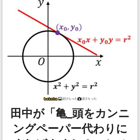
ぼけらった
ぼけらった
田中が「亀_頭をカンニ
ングペーパー代わりに