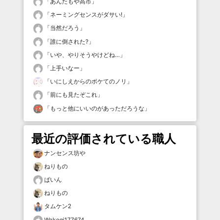
「
あんたもや高市
」
「
ネーミングセンスがダサい!
」
「
当然だろう
」
「
誰に倒された?
」
「
いや、やりそうやけどね…
」
「
上手いなー
」
「
いにしえからのボケてのノリ
」
「
前にも見たぞこれ
」
「
もっと他にいいのがあっただろうな
」
最近の評価されている職人
ナンセンス坊や
ねりもの
ぱいん
ねりもの
タムケン2
Wakegi177674