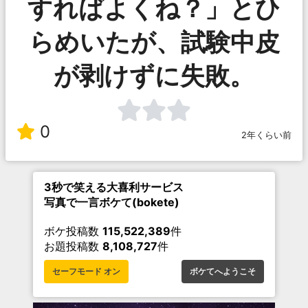
すればよくね？」とひ
らめいたが、試験中皮
が剥けずに失敗。
0
2年くらい前
3秒で笑える大喜利サービス
写真で一言ボケて(bokete)
ボケ投稿数
115,522,389
件
お題投稿数
8,108,727
件
セーフモード オン
ボケてへようこそ