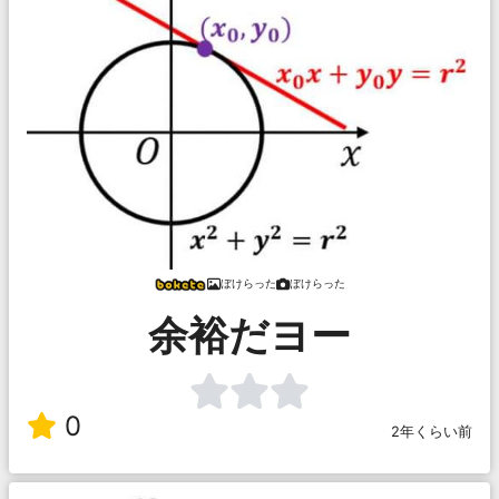
ぼけらった
ぼけらった
余裕だヨー
0
2年くらい前