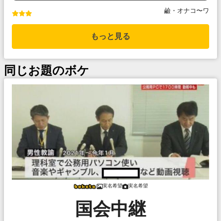
鹼・オナコ〜ワ
もっと見る
同じお題のボケ
実名希望
実名希望
国会中継