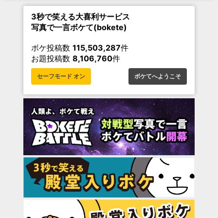
3秒で笑える大喜利サービス
写真で一言ボケて(bokete)
ボケ投稿数
115,503,287
件
お題投稿数
8,106,760
件
セーフモード オン
ボケてへようこそ