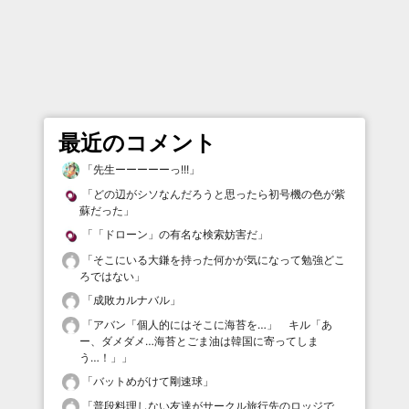
最近のコメント
「
先生ーーーーーっ!!!
」
「
どの辺がシソなんだろうと思ったら初号機の色が紫
蘇だった
」
「
「ドローン」の有名な検索妨害だ
」
「
そこにいる大鎌を持った何かが気になって勉強どこ
ろではない
」
「
成敗カルナバル
」
「
アバン「個人的にはそこに海苔を…」 キル「あ
ー、ダメダメ…海苔とごま油は韓国に寄ってしま
う…！」
」
「
バットめがけて剛速球
」
「
普段料理しない友達がサークル旅行先のロッジで