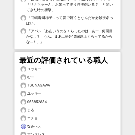
「リナちゃーん、お米って洗う時洗剤いる？」と聞い
てきた時の衝撃
」
「
回転寿司梯子…って音で聴くとなんだか必殺技名っ
ぽい
」
「
アバン「ああいうのをくらったのは…あー…何回目
かな…？ うん、まあ…多分10回以上くらってるから
な…！」
」
最近の評価されている職人
ユッキー
むー
TSUNAGAWA
ユッキー
963852834
まる
エチョ
なみへえ
アンタレス