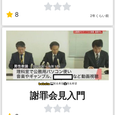
8
2年くらい前
実名希望
実名希望
謝罪会見入門