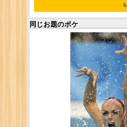
も
同じお題のボケ