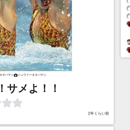
オオバヤシ
ジュウドーオオバヤシ
！サメよ！！
2年くらい前