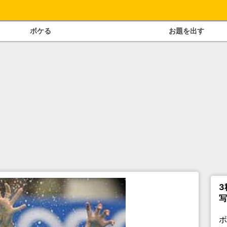
ボケる
お題を出す
3
写