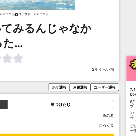
オオバヤシ
ジュウドーオオバヤシ
いてみるんじゃなか
った…
2年くらい前
ボケ通報
お題通報
ユーザー通報
7/1
b
6/
星つけた順
プ
3/
魚の肴
プ
ごろくま
3/
干