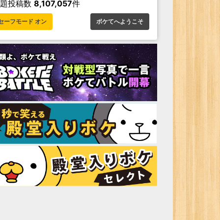
お題投稿数
8,107,057
件
セーフモード オン
ボケてへようこそ