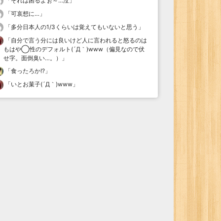
「
それは困るよぉ～…泣
」
「
可哀想に…
」
「
多分日本人の1/3くらいは覚えてもいないと思う
」
「
自分で言う分には良いけど人に言われると怒るのは
もはや◯性のデフォルト(´Д｀)www（偏見なので伏
せ字。面倒臭い…。）
」
「
食ったろか!?
」
「
いとお菓子(´Д｀)www
」