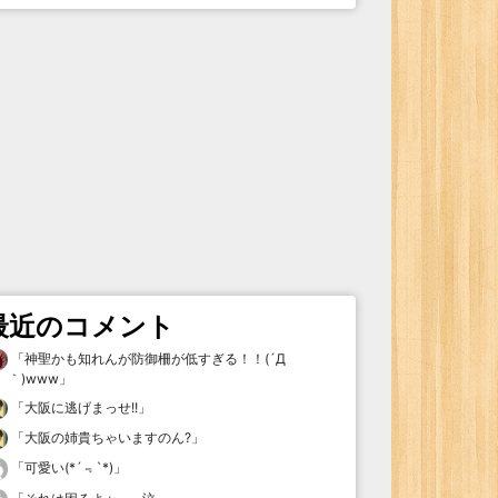
最近のコメント
「
神聖かも知れんが防御柵が低すぎる！！(´Д
｀)www
」
「
大阪に逃げまっせ!!
」
「
大阪の姉貴ちゃいますのん?
」
「
可愛い(*´﹃`*)
」