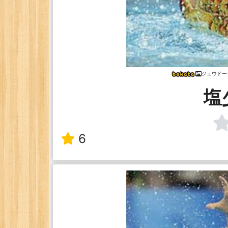
ジュウドー
塩
6