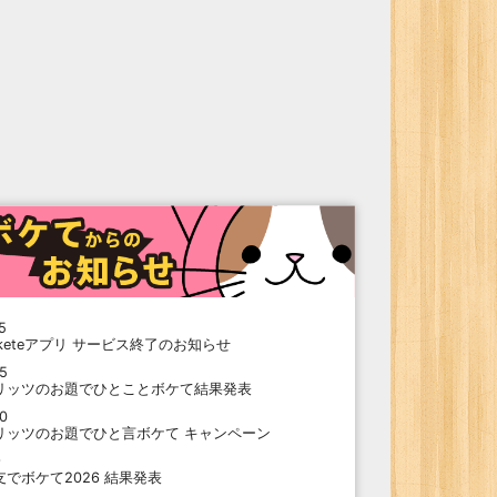
5
oketeアプリ サービス終了のお知らせ
15
リッツのお題でひとことボケて結果発表
10
リッツのお題でひと言ボケて キャンペーン
9
支でボケて2026 結果発表