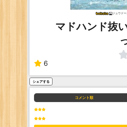
ジュウドー
マドハンド抜
6
シェアする
コメント順