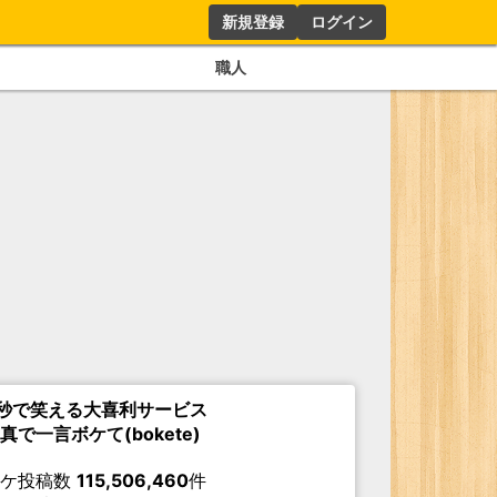
新規登録
ログイン
職人
秒で笑える大喜利サービス
真で一言ボケて(bokete)
ボケ投稿数
115,506,460
件