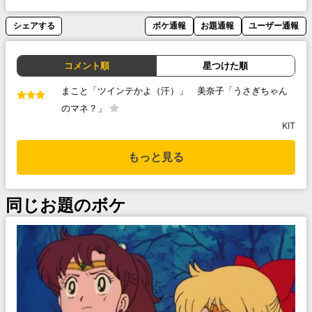
シェアする
ボケ通報
お題通報
ユーザー通報
コメント順
星つけた順
まこと「ツインテかよ（汗）」 美奈子「うさぎちゃん
のマネ？」
KIT
もっと見る
同じお題のボケ