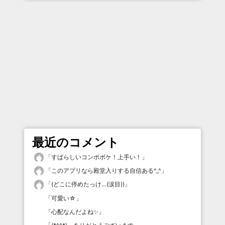
最近のコメント
「
すばらしいコンボボケ！上手い！
」
「
このアプリなら殿堂入りする自信ある^_^
」
「
(どこに停めたっけ…(涙目))
」
「
可愛い☆
」
「
心配なんだよね✨
」