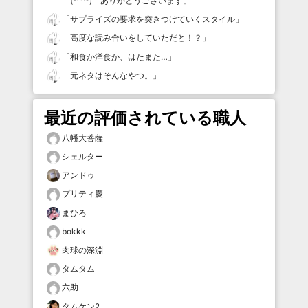
「
(*^^*) ありがとうございます
」
「
サプライズの要求を突きつけていくスタイル
」
「
高度な読み合いをしていただと！？
」
「
和食か洋食か、はたまた…
」
「
元ネタはそんなやつ。
」
最近の評価されている職人
八幡大菩薩
シェルター
アンドゥ
プリティ慶
まひろ
bokkk
肉球の深淵
タムタム
六助
タムケン2