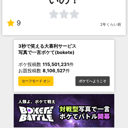
9
2年くらい前
3秒で笑える大喜利サービス
写真で一言ボケて(bokete)
ボケ投稿数
115,501,231
件
お題投稿数
8,106,527
件
セーフモード オン
ボケてへようこそ