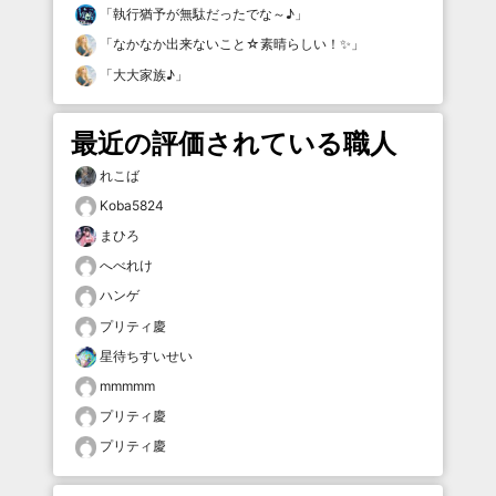
「
執行猶予が無駄だったでな～♪
」
「
なかなか出来ないこと☆素晴らしい！✨
」
「
大大家族♪
」
最近の評価されている職人
れこば
Koba5824
まひろ
へべれけ
ハンゲ
プリティ慶
星待ちすいせい
mmmmm
プリティ慶
プリティ慶