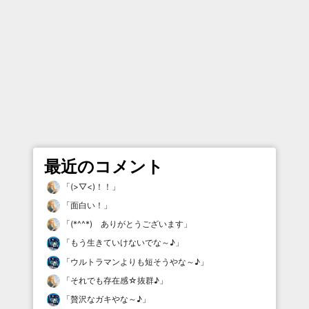
最近のコメント
「
(>▽<)！！
」
「
面白い！
」
「
(*^^*) ありがとうございます
」
「
もう生きていけないでな～♪
」
「
ウルトラマンよりも短そうやな～♪
」
「
それでも存在感☆抜群♪
」
「
贅沢なガキやな～♪
」