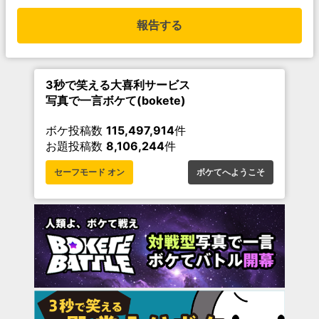
報告する
3秒で笑える大喜利サービス
写真で一言ボケて(bokete)
ボケ投稿数
115,497,914
件
お題投稿数
8,106,244
件
セーフモード オン
ボケてへようこそ