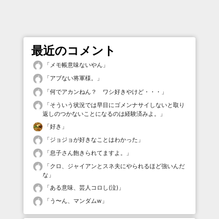
最近のコメント
「
メモ帳意味ないやん
」
「
アブない将軍様。
」
「
何でアカンねん？ ワシ好きやけど・・・
」
「
そういう状況では早目にゴメンナサイしないと取り
返しのつかないことになるのは経験済みよ。
」
「
好き
」
「
ジョジョが好きなことはわかった
」
「
息子さん飽きられてますよ。
」
「
クロ、ジャイアンとスネ夫にやられるほど強いんだ
な
」
「
ある意味、芸人コロし(泣)
」
「
う〜ん、マンダムw
」