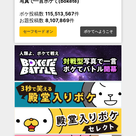
写真で一言ボケて(bokete)
ボケ投稿数
115,513,567
件
お題投稿数
8,107,869
件
セーフモード オン
ボケてへようこそ