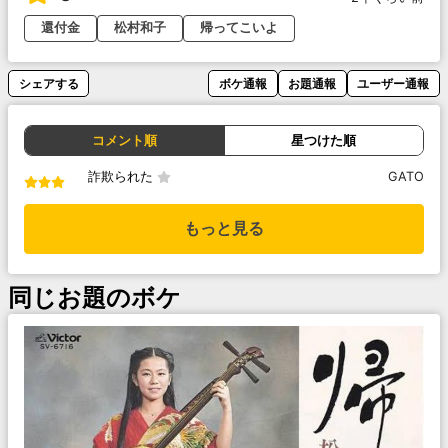
還付金
松村和子
帰ってこいよ
シェアする
ボケ通報
お題通報
ユーザー通報
コメント順
星つけた順
詐欺られた
GATO
もっと見る
同じお題のボケ