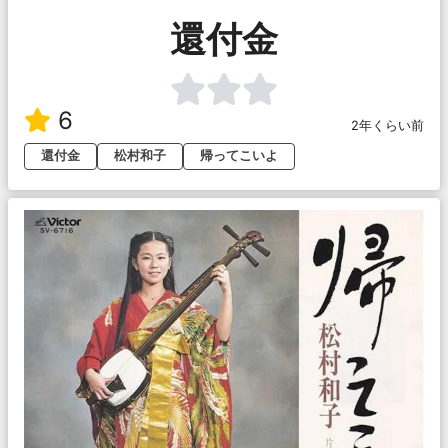
還付金
6
2年くらい前
還付金
松村和子
帰ってこいよ