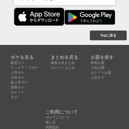
Topに戻る
ボケを見る
まとめを見る
お題を探す
殿堂入り
最新人気まとめ
新着お題
ピックアップボケ
セレクトまとめ
人気お題
人気ボケ
セレクトお題
注目ボケ
人気タグ
急上昇ボケ
新着ボケ
セレクト
タグ
ご利用について
ボケてについて
使い方
利用規約