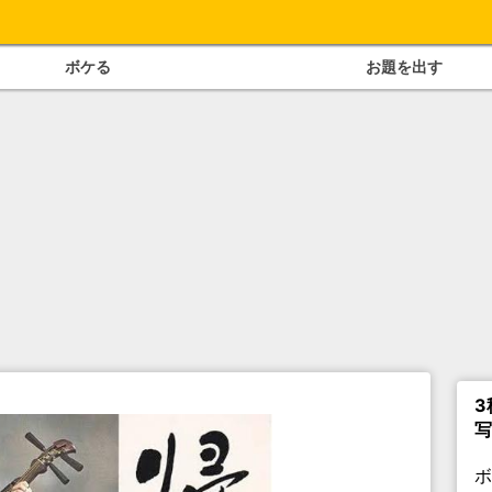
ボケる
お題を出す
3
写