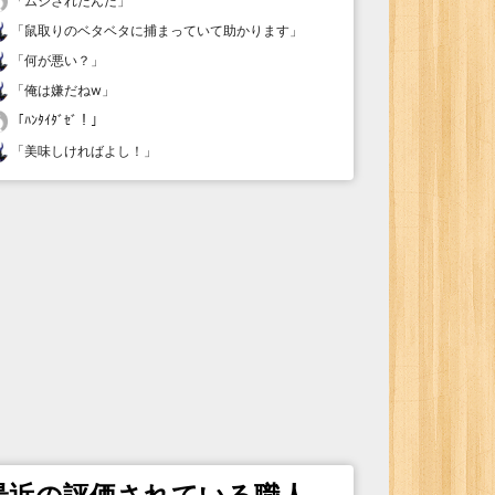
「
ムシされたんだ
」
「
鼠取りのベタベタに捕まっていて助かります
」
「
何が悪い？
」
「
俺は嫌だねw
」
「
ﾊﾝﾀｲﾀﾞｾﾞ！
」
「
美味しければよし！
」