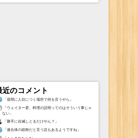
最近のコメント
「
昼間に人目につく場所で何を言うやら
」
「
ウェイター君、料理の説明ってのはそういう事じゃ
ない
」
「
勝手に自滅しとるだけやん？
」
「
連合体の総称だと言う説もあるようですね
」