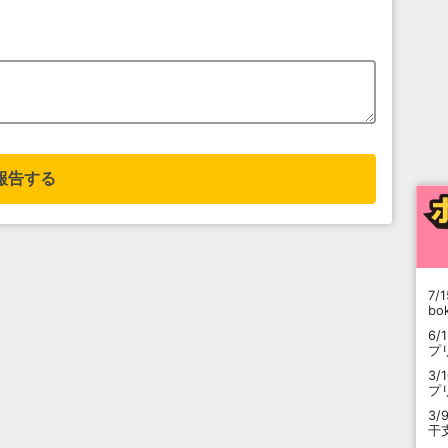
報告する
7/1
b
6/
プ
3/
プ
3/
干