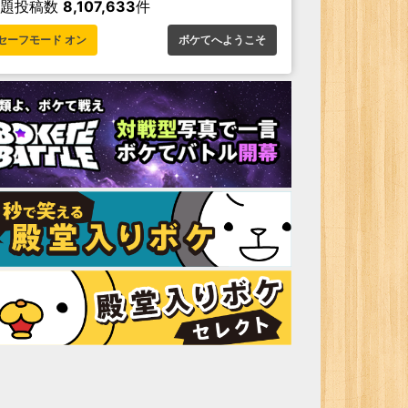
お題投稿数
8,107,633
件
セーフモード オン
ボケてへようこそ