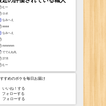
最近の評価されている職人
むー
ロボ
なみへえ
aaaa
なみへえ
mmmmm
ででんね丸
27月
むー
すすめのボケを毎日お届け
いいね！する
フォローする
フォローする