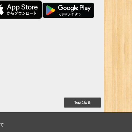
Topに戻る
て