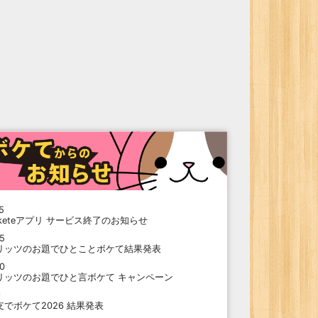
5
oketeアプリ サービス終了のお知らせ
15
リッツのお題でひとことボケて結果発表
10
リッツのお題でひと言ボケて キャンペーン
9
支でボケて2026 結果発表