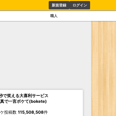
新規登録
ログイン
職人
秒で笑える大喜利サービス
真で一言ボケて(bokete)
ボケ投稿数
115,508,508
件