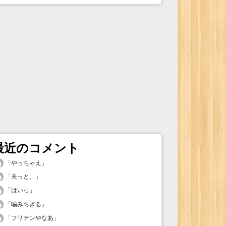
最近のコメント
「
やっちゃえ
」
「
夫っと、
」
「
はいっ
」
「
噛みちぎる
」
「
フリテンやなあ
」