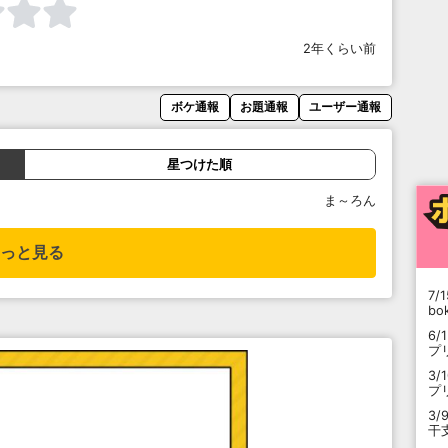
2年くらい前
ボケ通報
お題通報
ユーザー通報
星つけた順
ま～ろん
っと見る
7/1
b
6/
プ
3/
プ
3/
干