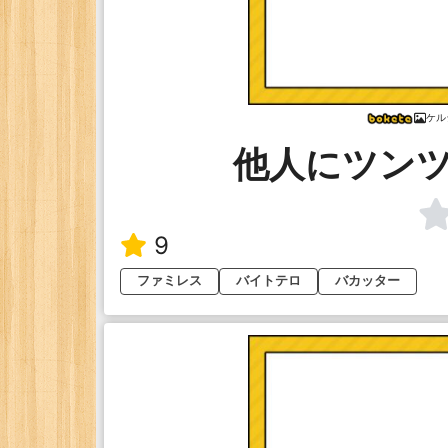
ケル
他人にツン
9
ファミレス
バイトテロ
バカッター