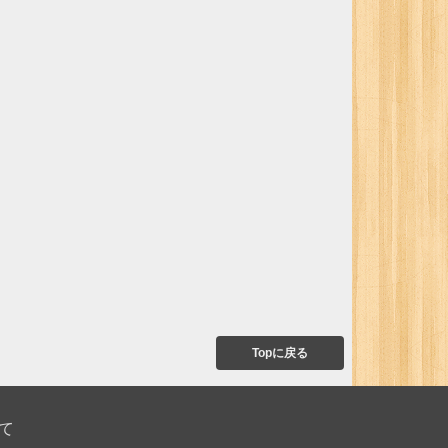
Topに戻る
て