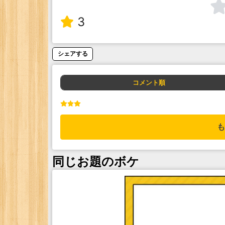
3
シェアする
コメント順
も
同じお題のボケ