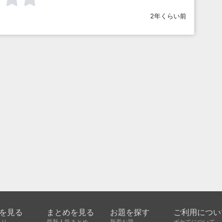
2年くらい前
を見る
まとめを見る
お題を探す
ご利用につい
入り
最新人気まとめ
新着お題
ボケてについて