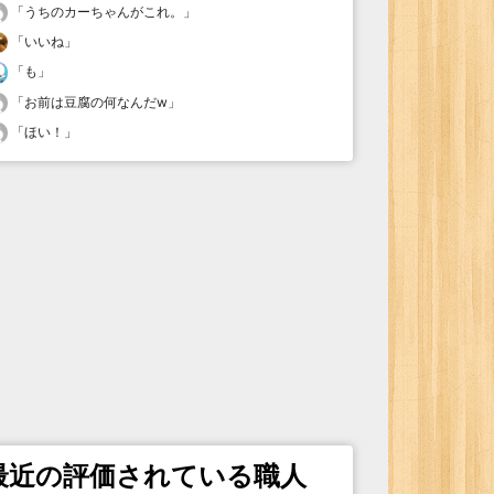
「
うちのカーちゃんがこれ。
」
「
いいね
」
「
も
」
「
お前は豆腐の何なんだw
」
「
ほい！
」
最近の評価されている職人