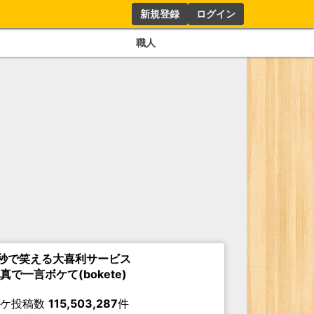
新規登録
ログイン
職人
秒で笑える大喜利サービス
真で一言ボケて(bokete)
ボケ投稿数
115,503,287
件