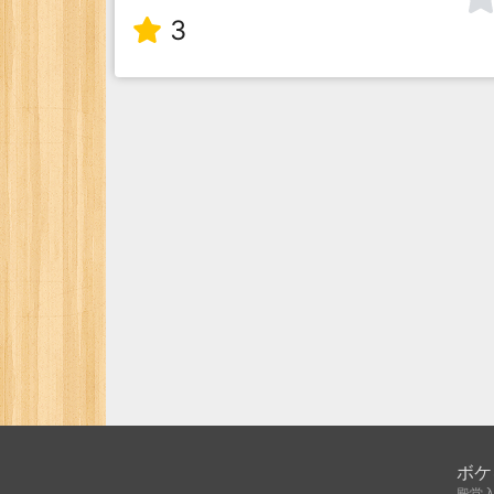
3
ボケ
殿堂