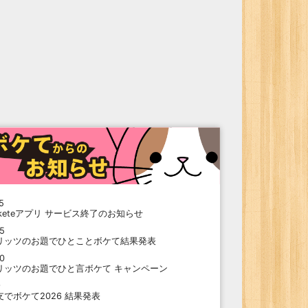
5
oketeアプリ サービス終了のお知らせ
15
リッツのお題でひとことボケて結果発表
10
リッツのお題でひと言ボケて キャンペーン
9
支でボケて2026 結果発表