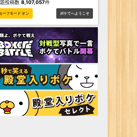
お題投稿数
8,107,057
件
セーフモード オン
ボケてへようこそ