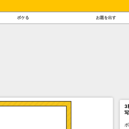
ボケる
お題を出す
3
写